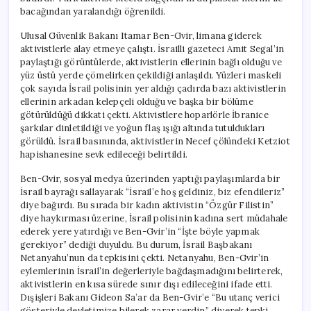
bacağından yaralandığı öğrenildi.
Ulusal Güvenlik Bakanı Itamar Ben-Gvir, limana giderek
aktivistlerle alay etmeye çalıştı. İsrailli gazeteci Amit Segal’in
paylaştığı görüntülerde, aktivistlerin ellerinin bağlı olduğu ve
yüz üstü yerde çömelirken çekildiği anlaşıldı. Yüzleri maskeli
çok sayıda İsrail polisinin yer aldığı çadırda bazı aktivistlerin
ellerinin arkadan kelepçeli olduğu ve başka bir bölüme
götürüldüğü dikkati çekti. Aktivistlere hoparlörle İbranice
şarkılar dinletildiği ve yoğun flaş ışığı altında tutuldukları
görüldü. İsrail basınında, aktivistlerin Necef çölündeki Ketziot
hapishanesine sevk edileceği belirtildi.
Ben-Gvir, sosyal medya üzerinden yaptığı paylaşımlarda bir
İsrail bayrağı sallayarak “İsrail’e hoş geldiniz, biz efendileriz”
diye bağırdı. Bu sırada bir kadın aktivistin “Özgür Filistin”
diye haykırması üzerine, İsrail polisinin kadına sert müdahale
ederek yere yatırdığı ve Ben-Gvir’in “İşte böyle yapmak
gerekiyor” dediği duyuldu. Bu durum, İsrail Başbakanı
Netanyahu’nun da tepkisini çekti. Netanyahu, Ben-Gvir’in
eylemlerinin İsrail’in değerleriyle bağdaşmadığını belirterek,
aktivistlerin en kısa sürede sınır dışı edileceğini ifade etti.
Dışişleri Bakanı Gideon Sa’ar da Ben-Gvir’e “Bu utanç verici
gösteriyle devletimize bilerek zarar verdin” diyerek tepki