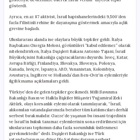
gösterdi.
Ayrıca, en az 87 aktivist, İsrail hapishanelerindeki 9,500’den
fazla Filistinli rehine ile dayanışma göstermek amacıyla açlık
grevine başladı.
Uluslararası alanda ise olaylara büyük tepkiler geldi. İtalya
Başbakanı Giorgia Meloni, görüntüleri “kabul edilemez” olarak
nitelendirirken, İtalya Dışişleri Bakanı Antonio Tajani, İsrail
Büyükelçisini Bakanlığa çağıracaklarını duyurdu. İsveç, Katar,
Avrupa Birliği, Finlandiya, Slovakya, Slovenya, Polonya,
Kanada, İsviçre, İspanya, ABD, Yunanistan, Kolombiya,
Avusturya, İngiltere ve Hollanda’dan Ben-Gvir’in eylemleriyle
ilgili kınama açıklamaları geldi.
Türkiye’den de gelen tepkiler gecikmedi. Milli Savunma
Bakanlığı Basın ve Halkla İlişkiler Müşaviri Tuğamiral Zeki
Aktürk, olayı korsanlık eylemi olarak tanımlayarak, “İsrail,
alıkonulan vatandaşlarımızla beraber tüm katılımcıları derhâl
serbest bırakmalıdır. Gazze’de yaşanan bu insani trajedinin
ve İsrail’in hukuk tanımaz eylemlerinin sona erdirilmesi için
uluslararası toplumun daha fazla sorumluluk üstlenmesi
gerekmektedir” dedi. Dışişleri Bakanlığı ise Türk
vatandaşlarının ve diğer filo katılımcılarının serbest