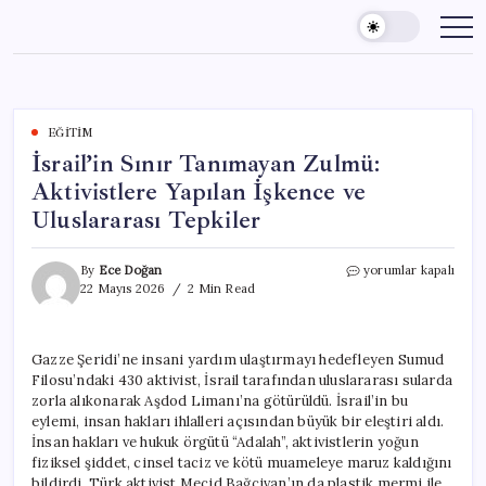
Skip
to
content
EĞITIM
İsrail’in Sınır Tanımayan Zulmü:
Aktivistlere Yapılan İşkence ve
Uluslararası Tepkiler
İsrail’in
By
Ece Doğan
yorumlar kapalı
Sınır
22 Mayıs 2026
2 Min Read
Tanımayan
Zulmü:
Aktivistlere
Gazze Şeridi’ne insani yardım ulaştırmayı hedefleyen Sumud
Yapılan
Filosu’ndaki 430 aktivist, İsrail tarafından uluslararası sularda
İşkence
ve
zorla alıkonarak Aşdod Limanı’na götürüldü. İsrail’in bu
Uluslararası
eylemi, insan hakları ihlalleri açısından büyük bir eleştiri aldı.
Tepkiler
İnsan hakları ve hukuk örgütü “Adalah”, aktivistlerin yoğun
için
fiziksel şiddet, cinsel taciz ve kötü muameleye maruz kaldığını
bildirdi. Türk aktivist Mecid Bağçivan’ın da plastik mermi ile