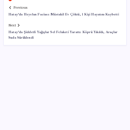
Previous
Hatay’da Heyelan Faciası: Müstakil Ev Çöktü, 1 Kişi Hayatını Kaybetti
Next
Hatay’da Şiddetli Yağışlar Sel Felaketi Yarattı: Köprü Yıkıldı, Araçlar
Suda Sürüklendi
SON YAZILAR
Sürekli maddi sorun yaşayan insanların beyni daha
çabuk yaşlanabiliyor: ‘Beyin de yoruluyor’