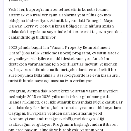
için
Yetkililer, bu programın temel hedefinin konut stokunu
artırmak ve kırsal yerleşim alanlarına yeni nüfus çekmek
olduğunu ifade ediyor. Atlantik kıyısındaki Donegal, Mayo,
Galway, Kerry ve Cork’un kırsal bölgeleri ile nüfusu azalan
adalardaki uygulama sayesinde, binlerce eski taş evin yeniden
canlandırıldığı bildiriliyor.
2022 yılında başlatılan “Vacant Property Refurbishment
Grant” (Boş Mülk Yenileme Hibesi) programı, ev satın alacak
ve yenileyecek kişilere maddi destek sunuyor. Ancak bu
destekten yararlanmak için belirli şartlar mevcut. Yenilenen
ev, başvuru sahibinin ana ikametgahı olarak en az belirli bir
süre boyunca kullanılmalı. Bazı bölgelerde ise evin kısa süreli
turistik kiralamaya açılmasına izin verilmiyor.
Program, Avrupa’daki konut krizi ve artan yaşam maliyetleri
nedeniyle 2025 ve 2026 yıllarında tekrar gündeme geldi.
İrlanda hükümeti, özellikle Atlantik kıyısındaki küçük kasabalar
ve adalarda yıllardır boş kalan konut sayısının ciddi boyutlara
ulaştığını, bu yapıları yeniden canlandırmanın yerel
ekonomiyi canlandıracağını ve bölgesel dengesizliği
azaltacağını vurguluyor. Programın başlangıcından itibaren
binlerce başvuru alındığı ve birçok eski yapının yeni