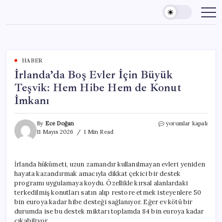
Skip
to
content
HABER
İrlanda’da Boş Evler İçin Büyük
Teşvik: Hem Hibe Hem de Konut
İmkanı
İrlanda’da
By
Ece Doğan
yorumlar kapalı
Boş
11 Mayıs 2026
1 Min Read
Evler
İçin
Büyük
İrlanda hükümeti, uzun zamandır kullanılmayan evleri yeniden
Teşvik:
hayata kazandırmak amacıyla dikkat çekici bir destek
Hem
Hibe
programı uygulamaya koydu. Özellikle kırsal alanlardaki
Hem
terkedilmiş konutları satın alıp restore etmek isteyenlere 50
de
bin euroya kadar hibe desteği sağlanıyor. Eğer ev kötü bir
Konut
durumda ise bu destek miktarı toplamda 84 bin euroya kadar
İmkanı
çıkabiliyor.