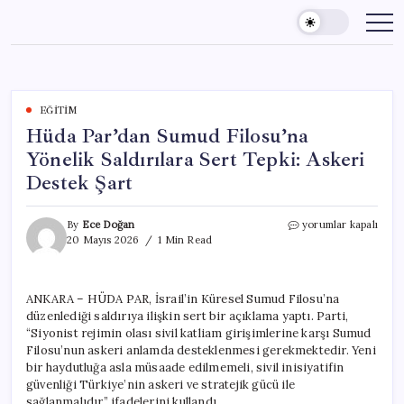
Skip
to
content
EĞITIM
Hüda Par’dan Sumud Filosu’na
Yönelik Saldırılara Sert Tepki: Askeri
Destek Şart
Hüda
By
Ece Doğan
yorumlar kapalı
Par’dan
20 Mayıs 2026
1 Min Read
Sumud
Filosu’na
Yönelik
ANKARA – HÜDA PAR, İsrail’in Küresel Sumud Filosu’na
Saldırılara
düzenlediği saldırıya ilişkin sert bir açıklama yaptı. Parti,
Sert
Tepki:
“Siyonist rejimin olası sivil katliam girişimlerine karşı Sumud
Askeri
Filosu’nun askeri anlamda desteklenmesi gerekmektedir. Yeni
Destek
bir haydutluğa asla müsaade edilmemeli, sivil inisiyatifin
Şart
güvenliği Türkiye’nin askeri ve stratejik gücü ile
için
sağlanmalıdır” ifadelerini kullandı.