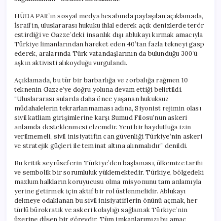
HÜDA PAR’ın sosyal medya hesabında paylaşılan açıklamada,
İsrail’in, uluslararası hukuku ihlal ederek açık denizlerde terör
estirdiği ve Gazze’deki insanlık dışı ablukayı kırmak amacıyla
Türkiye limanlarından hareket eden 40’tan fazla tekneyi gasp
ederek, aralarında Türk vatandaşlarının da bulunduğu 300’ü
aşkın aktivisti alıkoyduğu vurgulandı.
Açıklamada, bu tür bir barbarlığa ve zorbalığa rağmen 10
teknenin Gazze’ye doğru yoluna devam ettiği belirtildi.
“Uluslararası sularda daha önce yaşanan hukuksuz
müdahalelerin tekrarlanmaması adına, Siyonist rejimin olası
sivil katliam girişimlerine karşı Sumud Filosu’nun askeri
anlamda desteklenmesi elzemdir. Yeni bir haydutluğa izin
verilmemeli, sivil inisiyatifin can güvenliği Türkiye’nin askeri
ve stratejik güçleri ile teminat altına alınmalıdır” denildi.
Bu kritik seyrüseferin Türkiye’den başlaması, ülkemize tarihi
ve sembolik bir sorumluluk yüklemektedir. Türkiye, bölgedeki
mazlum halkların koruyucusu olma misyonunu tam anlamıyla
yerine getirmek için aktif bir rol üstlenmelidir. Ablukayı
delmeye odaklanan bu sivil inisiyatiflerin önünü açmak, her
türlü bürokratik ve askeri kolaylığı sağlamak Türkiye’nin
üzerine düşen bir görevdir. Tüm imkanlarımızı bu amaç