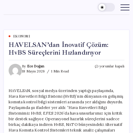
Skip
to
content
EKONOMI
HAVELSAN’dan İnovatif Çözüm:
HvBS Süreçlerini Hızlandırıyor
HAVELSAN’dan
By
Ece Doğan
yorumlar kapalı
İnovatif
18 Mayıs 2026
1 Min Read
Çözüm:
HvBS
Süreçlerini
HAVELSAN, sosyal medya üzerinden yaptığı paylaşımda,
Hızlandırıyor
Hava Kuvvetleri Bilgi Sistemi (HvBS)’nin dünyanın en gelişmiş
için
komuta kontrol bilgi sistemleri arasında yer aldığını duyurdu.
Paylaşımda şu ifadeler yer aldı: “Hava Kuvvetleri Bilgi
Sistemimiz HvBS, EFES 2026’da hava unsurlarımız için kritik
bir destek sağlıyor. Operasyonel hazırlık süreçlerini sadece
birkaç dakikaya indiren HvBS, NATO bünyesindeki Alternatif
Hava Komuta Kontrol Sistemleri teknik analiz çalışmaları