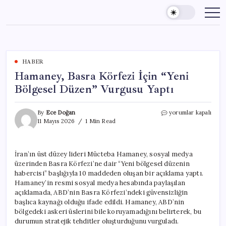
Skip
to
content
HABER
Hamaney, Basra Körfezi İçin “Yeni
Bölgesel Düzen” Vurgusu Yaptı
Hamaney,
By
Ece Doğan
yorumlar kapalı
Basra
11 Mayıs 2026
1 Min Read
Körfezi
İçin
“Yeni
İran’ın üst düzey lideri Mücteba Hamaney, sosyal medya
Bölgesel
üzerinden Basra Körfezi’ne dair “Yeni bölgesel düzenin
Düzen”
Vurgusu
habercisi” başlığıyla 10 maddeden oluşan bir açıklama yaptı.
Yaptı
Hamaney’in resmi sosyal medya hesabında paylaşılan
için
açıklamada, ABD’nin Basra Körfezi’ndeki güvensizliğin
başlıca kaynağı olduğu ifade edildi. Hamaney, ABD’nin
bölgedeki askeri üslerini bile koruyamadığını belirterek, bu
durumun stratejik tehditler oluşturduğunu vurguladı.