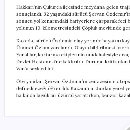
Hakkari’nin Çukurca ilçesinde meydana gelen trajik
sonuçlandı. 32 yaşındaki sürücü Şervan Özdemir’in
sonucu yol kenarındaki bariyerlere çarparak feci 
yolunun 10. kilometresindeki Çöplük mevkiinde ger
Kazada, sürücü Özdemir olay yerinde hayatını ka
Ümmet Özkan yaralandı. Olayın bildirilmesi üzerine
Yaralılar, kurtarma ekiplerinin müdahalesiyle araçt
Devlet Hastanesi’ne kaldırıldı. Durumu kritik ola
Van’a sevk edildi.
Öte yandan, Şervan Özdemir’in cenazesinin otopsi
defnedileceği öğrenildi. Kazanın ardından yerel yet
halkında büyük bir üzüntü yaratırken, benzer kaza