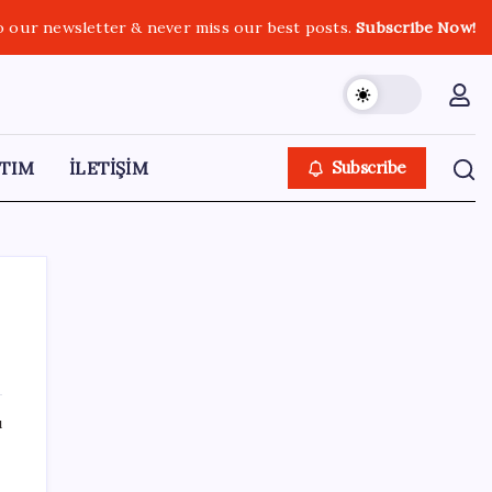
o our newsletter & never miss our best posts.
Subscribe Now!
TIM
İLETİŞİM
Subscribe
SON YAZILAR
ı
Ticaret Bakanlığı’ndan tapu ve gayrimenkul
kararı: Bu kritik adımı atlayan satış