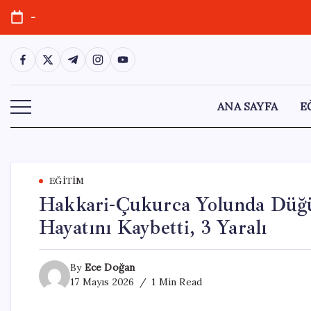
Skip
-
to
content
https://www.facebook.com/
https://twitter.com/
https://t.me/
https://www.instagram.com/
https://youtube.com/
ANA SAYFA
E
EĞITIM
Hakkari-Çukurca Yolunda Düğü
Hayatını Kaybetti, 3 Yaralı
By
Ece Doğan
17 Mayıs 2026
1 Min Read