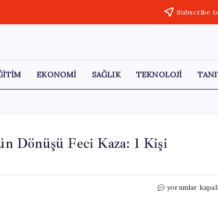
Subscribe t
ĞİTİM
EKONOMİ
SAĞLIK
TEKNOLOJİ
TANI
n Dönüşü Feci Kaza: 1 Kişi
Hakkari-
yorumlar kapal
Çukurca
Yolunda
Düğün