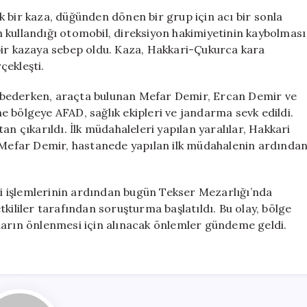
Dönüşü
 bir kaza, düğünden dönen bir grup için acı bir sonla
Feci
 kullandığı otomobil, direksiyon hakimiyetinin kaybolması
Kaza:
bir kazaya sebep oldu. Kaza, Hakkari-Çukurca kara
1
çekleşti.
Kişi
Hayatını
ybederken, araçta bulunan Mefar Demir, Ercan Demir ve
Kaybetti,
 bölgeye AFAD, sağlık ekipleri ve jandarma sevk edildi.
3
an çıkarıldı. İlk müdahaleleri yapılan yaralılar, Hakkari
Yaralı
için
n Mefar Demir, hastanede yapılan ilk müdahalenin ardında
 işlemlerinin ardından bugün Tekser Mezarlığı’nda
kililer tarafından soruşturma başlatıldı. Bu olay, bölge
ların önlenmesi için alınacak önlemler gündeme geldi.