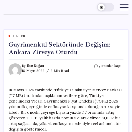
Skip
to
content
HABER
Gayrimenkul Sektöründe Değişim:
Ankara Zirveye Oturdu
Gayrimenkul
By
Ece Doğan
yorumlar kapalı
Sektöründe
18 Mayıs 2026
2 Min Read
Değişim:
Ankara
Zirveye
18 Mayıs 2026 tarihinde, Türkiye Cumhuriyet Merkez Bankası
Oturdu
(TCMB) tarafından açıklanan verilere göre, Türkiye
için
genelindeki Ticari Gayrimenkul Fiyat Endeksi (TGFE) 2026
yılının ilk çeyreğinde enflasyon karşısında durağan bir seyir
izledi. Bir önceki çeyreğe kıyasla yüzde 7,7 oranında artış
gösteren TGFE, yıllık bazda nominal olarak yüzde 31,0’lik bir
artış sağlasa da, yüksek enflasyon nedeniyle reel anlamda bir
değişim göstermedi.