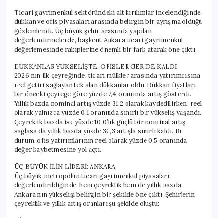
Ticari gayrimenkul sektöründeki alt kırılımlar incelendiğinde,
dükkan ve ofis piyasaları arasında belirgin bir ayrışma olduğu
gözlemlendi. Üç büyük şehir arasında yapılan
değerlendirmelerde, başkent Ankara ticari gayrimenkul
değerlemesinde rakiplerine önemli bir fark atarak öne çıktı.
DÜKKANLAR YÜKSELİŞTE, OFİSLER GERİDE KALDI
2026’nın ilk çeyreğinde, ticari mülkler arasında yatırımcısına
reel getiri sağlayan tek alan dükkanlar oldu. Dükkan fiyatları
bir önceki çeyreğe göre yüzde 7,4 oranında artış gösterdi.
Yıllık bazda nominal artış yüzde 31,2 olarak kaydedilirken, reel
olarak yalnızca yüzde 0,1 oranında sınırlı bir yükseliş yaşandı.
Çeyreklik bazda ise yüzde 10,0’lık güçlü bir nominal artış
sağlasa da yıllık bazda yüzde 30,3 artışla sınırlı kaldı. Bu
durum, ofis yatırımlarının reel olarak yüzde 0,5 oranında
değer kaybetmesine yol açtı.
ÜÇ BÜYÜK İLİN LİDERİ: ANKARA
Üç büyük metropolün ticari gayrimenkul piyasaları
değerlendirildiğinde, hem çeyreklik hem de yıllık bazda
Ankara’nın yükselişi belirgin bir şekilde öne çıktı. Şehirlerin
çeyreklik ve yıllık artış oranları şu şekilde oluştu: