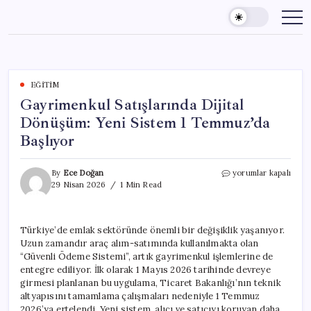
Skip
to
content
EĞITIM
Gayrimenkul Satışlarında Dijital
Dönüşüm: Yeni Sistem 1 Temmuz’da
Başlıyor
Gayrimenkul
By
Ece Doğan
yorumlar kapalı
Satışlarında
29 Nisan 2026
1 Min Read
Dijital
Dönüşüm:
Yeni
Türkiye’de emlak sektöründe önemli bir değişiklik yaşanıyor.
Sistem
Uzun zamandır araç alım-satımında kullanılmakta olan
1
Temmuz’da
“Güvenli Ödeme Sistemi”, artık gayrimenkul işlemlerine de
Başlıyor
entegre ediliyor. İlk olarak 1 Mayıs 2026 tarihinde devreye
için
girmesi planlanan bu uygulama, Ticaret Bakanlığı’nın teknik
altyapısını tamamlama çalışmaları nedeniyle 1 Temmuz
2026’ya ertelendi. Yeni sistem, alıcı ve satıcıyı koruyan daha