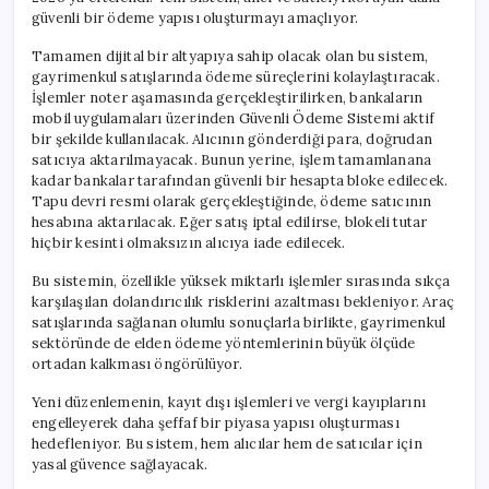
güvenli bir ödeme yapısı oluşturmayı amaçlıyor.
Tamamen dijital bir altyapıya sahip olacak olan bu sistem,
gayrimenkul satışlarında ödeme süreçlerini kolaylaştıracak.
İşlemler noter aşamasında gerçekleştirilirken, bankaların
mobil uygulamaları üzerinden Güvenli Ödeme Sistemi aktif
bir şekilde kullanılacak. Alıcının gönderdiği para, doğrudan
satıcıya aktarılmayacak. Bunun yerine, işlem tamamlanana
kadar bankalar tarafından güvenli bir hesapta bloke edilecek.
Tapu devri resmi olarak gerçekleştiğinde, ödeme satıcının
hesabına aktarılacak. Eğer satış iptal edilirse, blokeli tutar
hiçbir kesinti olmaksızın alıcıya iade edilecek.
Bu sistemin, özellikle yüksek miktarlı işlemler sırasında sıkça
karşılaşılan dolandırıcılık risklerini azaltması bekleniyor. Araç
satışlarında sağlanan olumlu sonuçlarla birlikte, gayrimenkul
sektöründe de elden ödeme yöntemlerinin büyük ölçüde
ortadan kalkması öngörülüyor.
Yeni düzenlemenin, kayıt dışı işlemleri ve vergi kayıplarını
engelleyerek daha şeffaf bir piyasa yapısı oluşturması
hedefleniyor. Bu sistem, hem alıcılar hem de satıcılar için
yasal güvence sağlayacak.