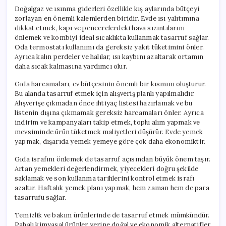
Doğalgaz ve ısınma giderleri özellikle kış aylarında bütçeyi
zorlayan en önemli kalemlerden biridir. Evde ısı yalıtımına
dikkat etmek, kapı ve pencerelerdeki hava sızıntılarını
önlemek ve kombiyi ideal sıcaklıkta kullanmak tasarruf sağlar.
Oda termostatı kullanımı da gereksiz yakıt tüketimini önler.
Ayrıca kalın perdeler ve halılar, ısı kaybını azaltarak ortamın
daha sıcak kalmasına yardımcı olur.
Gıda harcamaları, ev bütçesinin önemli bir kısmını oluşturur.
Bu alanda tasarruf etmek için alışveriş planlı yapılmalıdır.
Alışverişe çıkmadan önce ihtiyaç listesi hazırlamak ve bu
listenin dışına çıkmamak gereksiz harcamaları önler. Ayrıca
indirim ve kampanyaları takip etmek, toplu alım yapmak ve
mevsiminde ürün tüketmek maliyetleri düşürür. Evde yemek
yapmak, dışarıda yemek yemeye göre çok daha ekonomiktir.
Gıda israfını önlemek de tasarruf açısından büyük önem taşır.
Artan yemekleri değerlendirmek, yiyecekleri doğru şekilde
saklamak ve son kullanma tarihlerini kontrol etmek israfı
azaltır. Haftalık yemek planı yapmak, hem zaman hem de para
tasarrufu sağlar.
Temizlik ve bakım ürünlerinde de tasarruf etmek mümkündür.
Pahalı kimyasal ürünler yerine doğal ve ekonomik alternatifler