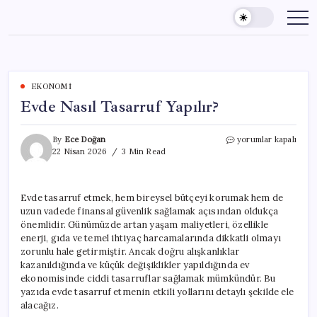
Skip
to
content
EKONOMI
Evde Nasıl Tasarruf Yapılır?
Evde
By
Ece Doğan
yorumlar kapalı
Nasıl
22 Nisan 2026
3 Min Read
Tasarruf
Yapılır?
için
Evde tasarruf etmek, hem bireysel bütçeyi korumak hem de
uzun vadede finansal güvenlik sağlamak açısından oldukça
önemlidir. Günümüzde artan yaşam maliyetleri, özellikle
enerji, gıda ve temel ihtiyaç harcamalarında dikkatli olmayı
zorunlu hale getirmiştir. Ancak doğru alışkanlıklar
kazanıldığında ve küçük değişiklikler yapıldığında ev
ekonomisinde ciddi tasarruflar sağlamak mümkündür. Bu
yazıda evde tasarruf etmenin etkili yollarını detaylı şekilde ele
alacağız.