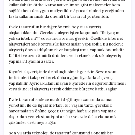
kullanılabilir. Sirke, karbonat ve limon gibi malzemeler hem
sağlıklı hem de uygun maliyetlidir. Ayrıca ürünleri gereğinden
fazla kullanmamak da önemli bir tasarruf yöntemidir.
Evde tasarrufun bir diğer önemli boyutu alışveriş
alışkanlıklarıdır. Gereksiz alışverişten kaçınmak, “ihtiyaç mı
yoksa istek mi?” sorusunu sormak gerekir. Özellikle internet
alışverişlerinde kontrolsüz harcamalar yapılabilir. Bu nedenle
alışveriş öncesi düşünmek ve karşılaştırma yapmak önemlidir.
Kaliteli ve uzun ömürlü ürünler tercih etmek, sık sık alışveriş
yapma ihtiyacını azaltır.
Kıyafet alışverişinde de bilinçli olmak gerekir. Sezon sonu
indirimleri takip edilerek daha uygun fiyatlarla alışveriş
yapılabilir. Ayrıca kullanılmayan kıyafetlerin değerlendirilmesi
veya ikinci el alışveriş tercih edilmesi bütçeye katkı sağlar.
Evde tasarruf sadece maddi değil, aynı zamanda zaman
yönetimi ile de ilgilidir. Planlı bir yaşam tarzı, gereksiz
harcamaların önüne geçer. Örneğin haftalık plan yapmak,
dışarıdan yemek siparişini azaltır ve evde daha ekonomik
çözümler üretmeyi sağlar.
Son yıllarda teknoloji de tasarruf konusunda önemli bir