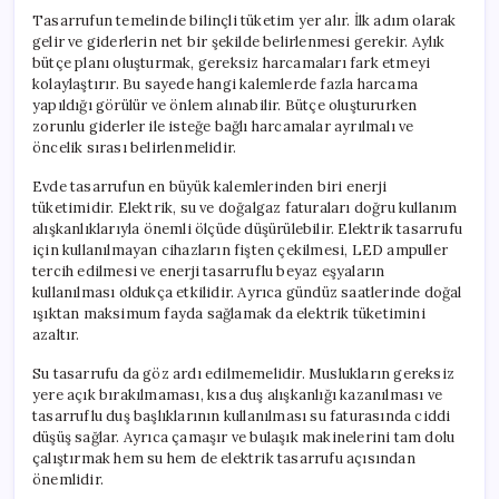
Tasarrufun temelinde bilinçli tüketim yer alır. İlk adım olarak
gelir ve giderlerin net bir şekilde belirlenmesi gerekir. Aylık
bütçe planı oluşturmak, gereksiz harcamaları fark etmeyi
kolaylaştırır. Bu sayede hangi kalemlerde fazla harcama
yapıldığı görülür ve önlem alınabilir. Bütçe oluştururken
zorunlu giderler ile isteğe bağlı harcamalar ayrılmalı ve
öncelik sırası belirlenmelidir.
Evde tasarrufun en büyük kalemlerinden biri enerji
tüketimidir. Elektrik, su ve doğalgaz faturaları doğru kullanım
alışkanlıklarıyla önemli ölçüde düşürülebilir. Elektrik tasarrufu
için kullanılmayan cihazların fişten çekilmesi, LED ampuller
tercih edilmesi ve enerji tasarruflu beyaz eşyaların
kullanılması oldukça etkilidir. Ayrıca gündüz saatlerinde doğal
ışıktan maksimum fayda sağlamak da elektrik tüketimini
azaltır.
Su tasarrufu da göz ardı edilmemelidir. Muslukların gereksiz
yere açık bırakılmaması, kısa duş alışkanlığı kazanılması ve
tasarruflu duş başlıklarının kullanılması su faturasında ciddi
düşüş sağlar. Ayrıca çamaşır ve bulaşık makinelerini tam dolu
çalıştırmak hem su hem de elektrik tasarrufu açısından
önemlidir.