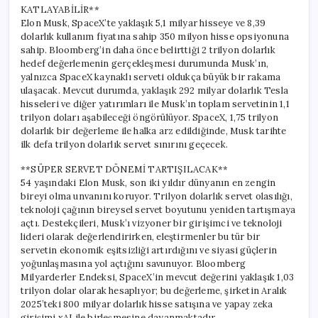
Bir
KATLAYABİLİR**
Dönüm
Elon Musk, SpaceX’te yaklaşık 5,1 milyar hisseye ve 8,39
Noktası
dolarlık kullanım fiyatına sahip 350 milyon hisse opsiyonuna
için
sahip. Bloomberg’in daha önce belirttiği 2 trilyon dolarlık
hedef değerlemenin gerçekleşmesi durumunda Musk’ın,
yalnızca SpaceX kaynaklı serveti oldukça büyük bir rakama
ulaşacak. Mevcut durumda, yaklaşık 292 milyar dolarlık Tesla
hisseleri ve diğer yatırımları ile Musk’ın toplam servetinin 1,1
trilyon doları aşabileceği öngörülüyor. SpaceX, 1,75 trilyon
dolarlık bir değerleme ile halka arz edildiğinde, Musk tarihte
ilk defa trilyon dolarlık servet sınırını geçecek.
**SÜPER SERVET DÖNEMİ TARTIŞILACAK**
54 yaşındaki Elon Musk, son iki yıldır dünyanın en zengin
bireyi olma unvanını koruyor. Trilyon dolarlık servet olasılığı,
teknoloji çağının bireysel servet boyutunu yeniden tartışmaya
açtı. Destekçileri, Musk’ı vizyoner bir girişimci ve teknoloji
lideri olarak değerlendirirken, eleştirmenler bu tür bir
servetin ekonomik eşitsizliği artırdığını ve siyasi güçlerin
yoğunlaşmasına yol açtığını savunuyor. Bloomberg
Milyarderler Endeksi, SpaceX’in mevcut değerini yaklaşık 1,03
trilyon dolar olarak hesaplıyor; bu değerleme, şirketin Aralık
2025’teki 800 milyar dolarlık hisse satışına ve yapay zeka
girişimi xAI ile birleşmesine dayanmaktadır.