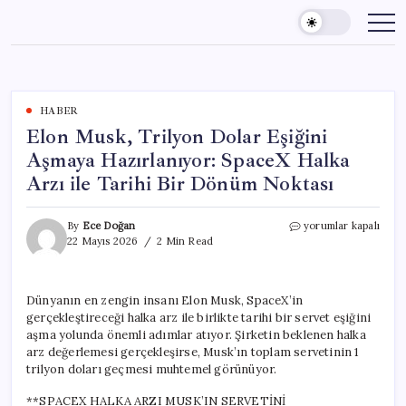
Skip
to
content
HABER
Elon Musk, Trilyon Dolar Eşiğini
Aşmaya Hazırlanıyor: SpaceX Halka
Arzı ile Tarihi Bir Dönüm Noktası
Elon
By
Ece Doğan
yorumlar kapalı
Musk,
22 Mayıs 2026
2 Min Read
Trilyon
Dolar
Eşiğini
Dünyanın en zengin insanı Elon Musk, SpaceX’in
Aşmaya
gerçekleştireceği halka arz ile birlikte tarihi bir servet eşiğini
Hazırlanıyor:
SpaceX
aşma yolunda önemli adımlar atıyor. Şirketin beklenen halka
Halka
arz değerlemesi gerçekleşirse, Musk’ın toplam servetinin 1
Arzı
trilyon doları geçmesi muhtemel görünüyor.
ile
Tarihi
**SPACEX HALKA ARZI MUSK’IN SERVETİNİ