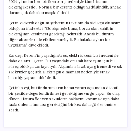
2024 yılından beri biriken borç nedeniyle tüm binanın
elektriği kesildi. Normal bir kesinti olduğunu düşündük, ancak
durum çok daha karmaşıktı” dedi.
Çetin, elektrik dağıtım şirketinin tavrının da oldukça olumsuz
olduğunu ifade etti. “Görüşmede bana, borcu olan sahibin
elektriğinin kesilmesi gerektiği belirtildi. Ancak bu durum,
diğer aboneleri de etkilememeliydi. Bu hukuka aykırı bir
uygulama” diye ekledi.
Kardeşi Kerem’in yaşadığı stres, elektrik kesintisi nedeniyle
daha da arttı. Çetin, “19 yaşındaki otizmli kardeşim için bu
süreç oldukça zorlayıcıydı. Akşamları lavaboya giremedi ve sık
sık krizler geçirdi. Elektriğin olmaması nedeniyle sınav
hazırlığı yapamadık” dedi.
Çetin’in eşi, bu tür durumların kamu yararı açısından dikkatli
bir şekilde değerlendirilmesi gerektiğine vurgu yaptı. Bu olay,
düzenli fatura ödeyen sakinlerin haklarını korumak için daha
fazla önlem alınması gerektiğini bir kez daha gözler önüne
serdi.