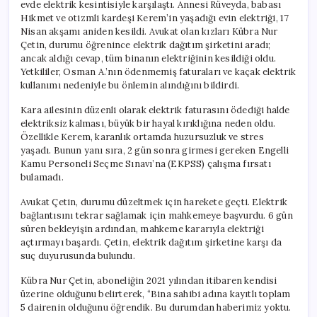
evde elektrik kesintisiyle karşılaştı. Annesi Rüveyda, babası
Hikmet ve otizmli kardeşi Kerem’in yaşadığı evin elektriği, 17
Nisan akşamı aniden kesildi. Avukat olan kızları Kübra Nur
Çetin, durumu öğrenince elektrik dağıtım şirketini aradı;
ancak aldığı cevap, tüm binanın elektriğinin kesildiği oldu.
Yetkililer, Osman A.’nın ödenmemiş faturaları ve kaçak elektrik
kullanımı nedeniyle bu önlemin alındığını bildirdi.
Kara ailesinin düzenli olarak elektrik faturasını ödediği halde
elektriksiz kalması, büyük bir hayal kırıklığına neden oldu.
Özellikle Kerem, karanlık ortamda huzursuzluk ve stres
yaşadı. Bunun yanı sıra, 2 gün sonra girmesi gereken Engelli
Kamu Personeli Seçme Sınavı’na (EKPSS) çalışma fırsatı
bulamadı.
Avukat Çetin, durumu düzeltmek için harekete geçti. Elektrik
bağlantısını tekrar sağlamak için mahkemeye başvurdu. 6 gün
süren bekleyişin ardından, mahkeme kararıyla elektriği
açtırmayı başardı. Çetin, elektrik dağıtım şirketine karşı da
suç duyurusunda bulundu.
Kübra Nur Çetin, aboneliğin 2021 yılından itibaren kendisi
üzerine olduğunu belirterek, “Bina sahibi adına kayıtlı toplam
5 dairenin olduğunu öğrendik. Bu durumdan haberimiz yoktu.