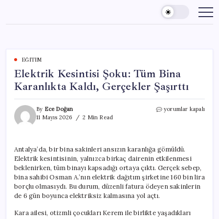
Skip
to
content
EĞITIM
Elektrik Kesintisi Şoku: Tüm Bina
Karanlıkta Kaldı, Gerçekler Şaşırttı
Elektrik
By
Ece Doğan
yorumlar kapalı
Kesintisi
11 Mayıs 2026
2 Min Read
Şoku:
Tüm
Bina
Antalya’da, bir bina sakinleri ansızın karanlığa gömüldü.
Karanlıkta
Elektrik kesintisinin, yalnızca birkaç dairenin etkilenmesi
Kaldı,
Gerçekler
beklenirken, tüm binayı kapsadığı ortaya çıktı. Gerçek sebep,
Şaşırttı
bina sahibi Osman A.’nın elektrik dağıtım şirketine 160 bin lira
için
borçlu olmasıydı. Bu durum, düzenli fatura ödeyen sakinlerin
de 6 gün boyunca elektriksiz kalmasına yol açtı.
Kara ailesi, otizmli çocukları Kerem ile birlikte yaşadıkları