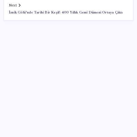
Next
İznik Gölü’nde Tarihi Bir Keşif: 400 Yıllık Gemi Dümeni Ortaya Çıktı
SON YAZILAR
ABD’de Meta’ya çocukların ruh sağlığı nedeniyle 567
milyon dolar ceza
Ticaret Bakanlığı’ndan tapu ve gayrimenkul kararı:
Bu kritik adımı atlayan satış yapamayacak
Son Dakika… Ayrıntılar ortaya çıktı: İşte ‘çerçeve
yasa’ kanun teklifi