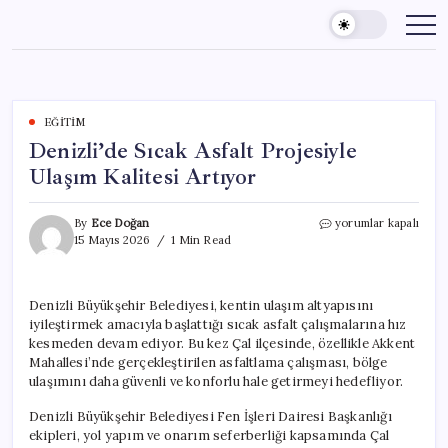
Skip
to
content
EĞITIM
Denizli’de Sıcak Asfalt Projesiyle
Ulaşım Kalitesi Artıyor
Denizli’de
By
Ece Doğan
yorumlar kapalı
Sıcak
15 Mayıs 2026
1 Min Read
Asfalt
Projesiyle
Ulaşım
Denizli Büyükşehir Belediyesi, kentin ulaşım altyapısını
Kalitesi
iyileştirmek amacıyla başlattığı sıcak asfalt çalışmalarına hız
Artıyor
için
kesmeden devam ediyor. Bu kez Çal ilçesinde, özellikle Akkent
Mahallesi’nde gerçekleştirilen asfaltlama çalışması, bölge
ulaşımını daha güvenli ve konforlu hale getirmeyi hedefliyor.
Denizli Büyükşehir Belediyesi Fen İşleri Dairesi Başkanlığı
ekipleri, yol yapım ve onarım seferberliği kapsamında Çal