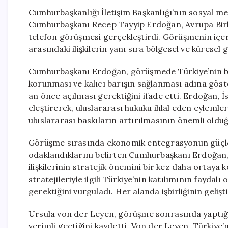
Cumhurbaşkanlığı İletişim Başkanlığı’nın sosyal m
Cumhurbaşkanı Recep Tayyip Erdoğan, Avrupa Birli
telefon görüşmesi gerçekleştirdi. Görüşmenin içeriği
arasındaki ilişkilerin yanı sıra bölgesel ve küresel ge
Cumhurbaşkanı Erdoğan, görüşmede Türkiye’nin b
korunması ve kalıcı barışın sağlanması adına göst
an önce açılması gerektiğini ifade etti. Erdoğan, 
eleştirerek, uluslararası hukuku ihlal eden eylemler
uluslararası baskıların artırılmasının önemli olduğ
Görüşme sırasında ekonomik entegrasyonun güçle
odaklandıklarını belirten Cumhurbaşkanı Erdoğan, b
ilişkilerinin stratejik önemini bir kez daha ortaya 
stratejileriyle ilgili Türkiye’nin katılımının faydal
gerektiğini vurguladı. Her alanda işbirliğinin geliş
Ursula von der Leyen, görüşme sonrasında yaptığı
verimli geçtiğini kaydetti. Von der Leyen, Türkiye’