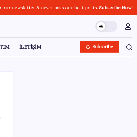
o our newsletter & never miss our best posts.
Subscribe Now!
TIM
İLETİŞİM
Subscribe
SON YAZILAR
ı
Ticaret Bakanlığı’ndan tapu ve gayrimenkul
kararı: Bu kritik adımı atlayan satış