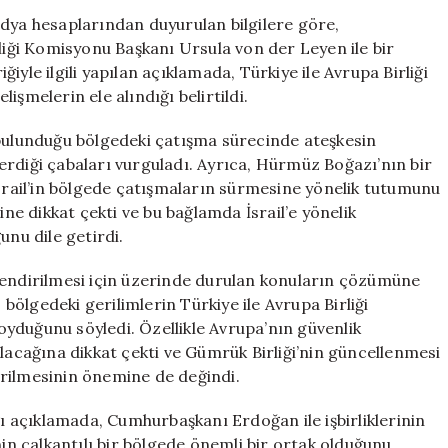
der
edya hesaplarından duyurulan bilgilere göre,
Leyen
ği Komisyonu Başkanı Ursula von der Leyen ile bir
ile
yle ilgili yapılan açıklamada, Türkiye ile Avrupa Birliği
Görüşme
lişmelerin ele alındığı belirtildi.
Gerçekleştirdi
için
ulunduğu bölgedeki çatışma sürecinde ateşkesin
erdiği çabaları vurguladı. Ayrıca, Hürmüz Boğazı’nın bir
İsrail’in bölgede çatışmaların sürmesine yönelik tutumunu
ine dikkat çekti ve bu bağlamda İsrail’e yönelik
unu dile getirdi.
ndirilmesi için üzerinde durulan konuların çözümüne
ölgedeki gerilimlerin Türkiye ile Avrupa Birliği
koyduğunu söyledi. Özellikle Avrupa’nın güvenlik
ı olacağına dikkat çekti ve Gümrük Birliği’nin güncellenmesi
tirilmesinin önemine de değindi.
 açıklamada, Cumhurbaşkanı Erdoğan ile işbirliklerinin
nin çalkantılı bir bölgede önemli bir ortak olduğunu