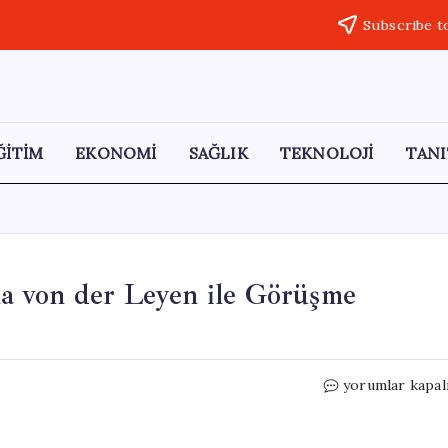
Subscribe t
ĞİTİM
EKONOMİ
SAĞLIK
TEKNOLOJİ
TANI
a von der Leyen ile Görüşme
Cumhurbaşkanı
yorumlar kapal
Erdoğan,
Ursula
von