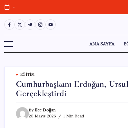
Skip
-
to
content
https://www.facebook.com/
https://twitter.com/
https://t.me/
https://www.instagram.com/
https://youtube.com/
ANA SAYFA
E
EĞITIM
Cumhurbaşkanı Erdoğan, Ursul
Gerçekleştirdi
By
Ece Doğan
20 Mayıs 2026
1 Min Read