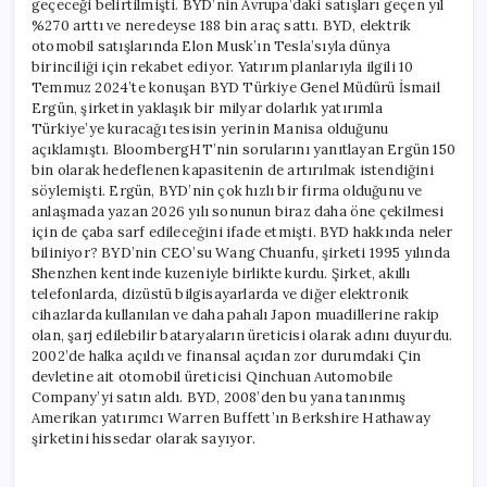
geçeceği belirtilmişti. BYD’nin Avrupa’daki satışları geçen yıl
%270 arttı ve neredeyse 188 bin araç sattı. BYD, elektrik
otomobil satışlarında Elon Musk’ın Tesla’sıyla dünya
birinciliği için rekabet ediyor. Yatırım planlarıyla ilgili 10
Temmuz 2024’te konuşan BYD Türkiye Genel Müdürü İsmail
Ergün, şirketin yaklaşık bir milyar dolarlık yatırımla
Türkiye’ye kuracağı tesisin yerinin Manisa olduğunu
açıklamıştı. BloombergHT’nin sorularını yanıtlayan Ergün 150
bin olarak hedeflenen kapasitenin de artırılmak istendiğini
söylemişti. Ergün, BYD’nin çok hızlı bir firma olduğunu ve
anlaşmada yazan 2026 yılı sonunun biraz daha öne çekilmesi
için de çaba sarf edileceğini ifade etmişti. BYD hakkında neler
biliniyor? BYD’nin CEO’su Wang Chuanfu, şirketi 1995 yılında
Shenzhen kentinde kuzeniyle birlikte kurdu. Şirket, akıllı
telefonlarda, dizüstü bilgisayarlarda ve diğer elektronik
cihazlarda kullanılan ve daha pahalı Japon muadillerine rakip
olan, şarj edilebilir bataryaların üreticisi olarak adını duyurdu.
2002’de halka açıldı ve finansal açıdan zor durumdaki Çin
devletine ait otomobil üreticisi Qinchuan Automobile
Company’yi satın aldı. BYD, 2008’den bu yana tanınmış
Amerikan yatırımcı Warren Buffett’ın Berkshire Hathaway
şirketini hissedar olarak sayıyor.