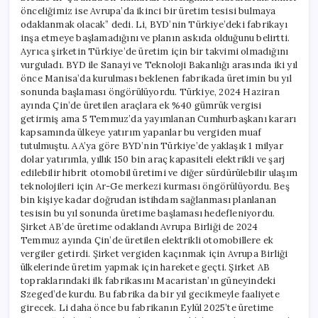
önceliğimiz ise Avrupa’da ikinci bir üretim tesisi bulmaya
odaklanmak olacak” dedi. Li, BYD’nin Türkiye’deki fabrikayı
inşa etmeye başlamadığını ve planın askıda olduğunu belirtti.
Ayrıca şirketin Türkiye’de üretim için bir takvimi olmadığını
vurguladı. BYD ile Sanayi ve Teknoloji Bakanlığı arasında iki yıl
önce Manisa’da kurulması beklenen fabrikada üretimin bu yıl
sonunda başlaması öngörülüyordu. Türkiye, 2024 Haziran
ayında Çin’de üretilen araçlara ek %40 gümrük vergisi
getirmiş ama 5 Temmuz’da yayımlanan Cumhurbaşkanı kararı
kapsamında ülkeye yatırım yapanlar bu vergiden muaf
tutulmuştu. AA’ya göre BYD’nin Türkiye’de yaklaşık 1 milyar
dolar yatırımla, yıllık 150 bin araç kapasiteli elektrikli ve şarj
edilebilir hibrit otomobil üretimi ve diğer sürdürülebilir ulaşım
teknolojileri için Ar-Ge merkezi kurması öngörülüyordu. Beş
bin kişiye kadar doğrudan istihdam sağlanması planlanan
tesisin bu yıl sonunda üretime başlaması hedefleniyordu.
Şirket AB’de üretime odaklandı Avrupa Birliği de 2024
Temmuz ayında Çin’de üretilen elektrikli otomobillere ek
vergiler getirdi. Şirket vergiden kaçınmak için Avrupa Birliği
ülkelerinde üretim yapmak için harekete geçti. Şirket AB
topraklarındaki ilk fabrikasını Macaristan’ın güneyindeki
Szeged’de kurdu. Bu fabrika da bir yıl gecikmeyle faaliyete
girecek. Li daha önce bu fabrikanın Eylül 2025’te üretime