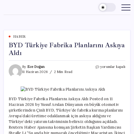
Skip
to
content
HABER
BYD Türkiye Fabrika Planlarını Askıya
Aldı
BYD
By
Ece Doğan
yorumlar kapalı
Türkiye
11 Haziran 2026
2 Min Read
Fabrika
Planlarını
Askıya
Aldı
için
BYD Türkiye Fabrika Planlarını Askıya Aldı Posted on 11
Haziran 2026 by Yusuf Arslan Dünyanın en büyük otomotiv
şirketlerinden Çinli BYD, Türkiye’de fabrika kurma planlarını
Avrupa’daki üretime odaklanmak için askıya aldığını ve
Türkiye’deki yatırım takviminin belirsiz olduğunu açıkladı.
Reuters Haber Ajansına konuşan Şirketin Başkan Yardımcısı
Stealle Li “Şu anda bir numaralı önceliğimiz Macaristan. İkinci