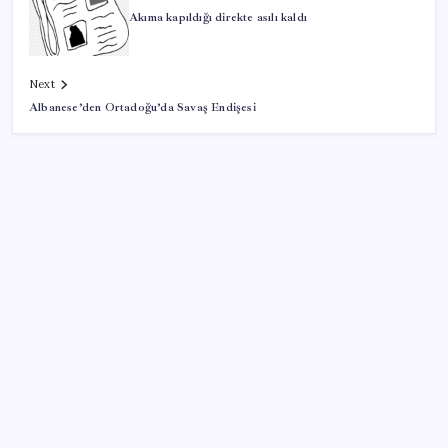
Akıma kapıldığı direkte asılı kaldı
Next
Albanese’den Ortadoğu’da Savaş Endişesi
SON YAZILAR
Sürekli maddi sorun yaşayan insanların beyni daha
çabuk yaşlanabiliyor: ‘Beyin de yoruluyor’
PlayStation kutularının üzerinde artık bu uyarı