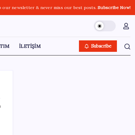
o our newsletter & never miss our best posts.
Subscribe Now!
TIM
İLETİŞİM
Subscribe
ı
SON YAZILAR
PlayStation kutularının üzerinde artık bu
uyarı olacak