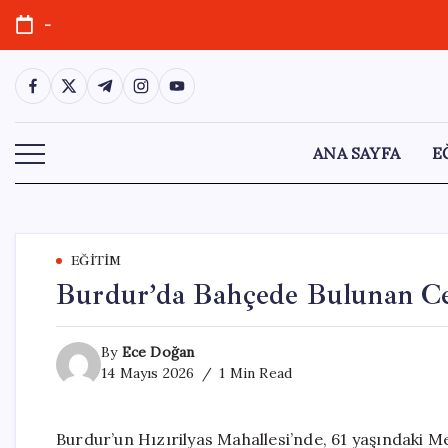
Skip
-
to
content
https://www.facebook.com/
https://twitter.com/
https://t.me/
https://www.instagram.com/
https://youtube.com/
ANA SAYFA
E
EĞITIM
Burdur’da Bahçede Bulunan Ce
By
Ece Doğan
14 Mayıs 2026
1 Min Read
Burdur’un Hızırilyas Mahallesi’nde, 61 yaşındaki 