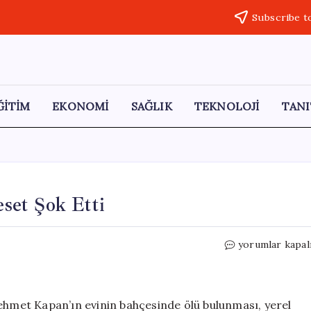
Subscribe t
ĞİTİM
EKONOMİ
SAĞLIK
TEKNOLOJİ
TANI
set Şok Etti
Burdur’da
yorumlar kapal
Bahçede
Bulunan
Ceset
Şok
Mehmet Kapan’ın evinin bahçesinde ölü bulunması, yerel