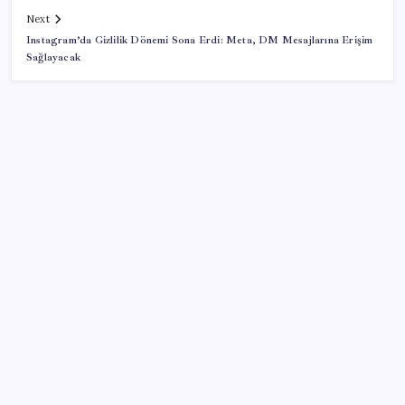
Next
Instagram’da Gizlilik Dönemi Sona Erdi: Meta, DM Mesajlarına Erişim
Sağlayacak
SON YAZILAR
Ticaret Bakanlığı’ndan tapu ve gayrimenkul kararı:
Bu kritik adımı atlayan satış yapamayacak
Son Dakika… Ayrıntılar ortaya çıktı: İşte ‘çerçeve
yasa’ kanun teklifi
‘Çerçeve yasa’ya bir tepki de Yeniden Refah’tan: ‘Ne