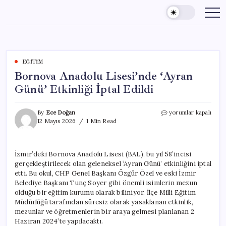
Skip
to
content
EĞITIM
Bornova Anadolu Lisesi’nde ‘Ayran
Günü’ Etkinliği İptal Edildi
Bornova
By
Ece Doğan
yorumlar kapalı
Anadolu
12 Mayıs 2026
1 Min Read
Lisesi’nde
‘Ayran
Günü’
İzmir’deki Bornova Anadolu Lisesi (BAL), bu yıl 58’incisi
Etkinliği
gerçekleştirilecek olan geleneksel ‘Ayran Günü’ etkinliğini iptal
İptal
Edildi
etti. Bu okul, CHP Genel Başkanı Özgür Özel ve eski İzmir
için
Belediye Başkanı Tunç Soyer gibi önemli isimlerin mezun
olduğu bir eğitim kurumu olarak biliniyor. İlçe Milli Eğitim
Müdürlüğü tarafından süresiz olarak yasaklanan etkinlik,
mezunlar ve öğretmenlerin bir araya gelmesi planlanan 2
Haziran 2024’te yapılacaktı.