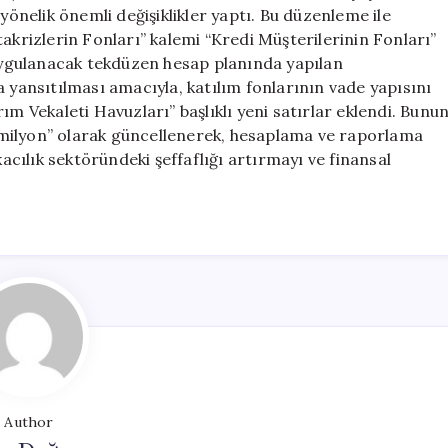
için
yönelik önemli değişiklikler yaptı. Bu düzenleme ile
akrizlerin Fonları” kalemi “Kredi Müşterilerinin Fonları”
 uygulanacak tekdüzen hesap planında yapılan
a yansıtılması amacıyla, katılım fonlarının vade yapısını
ım Vekaleti Havuzları” başlıklı yeni satırlar eklendi. Bunu
i “milyon” olarak güncellenerek, hesaplama ve raporlama
ılık sektöründeki şeffaflığı artırmayı ve finansal
Author