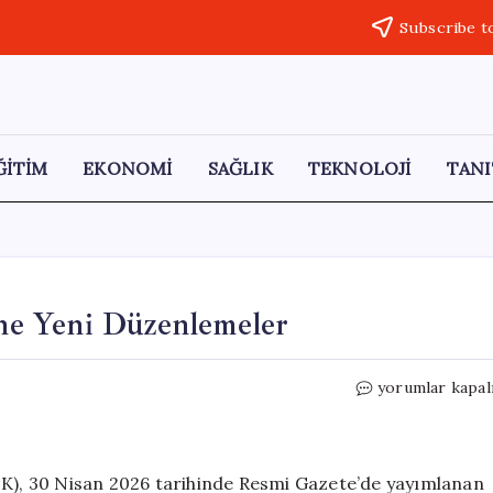
Subscribe t
ĞİTİM
EKONOMİ
SAĞLIK
TEKNOLOJİ
TANI
e Yeni Düzenlemeler
BDDK’dan
yorumlar kapal
Bankacılık
Sektörüne
Yeni
Düzenlemeler
), 30 Nisan 2026 tarihinde Resmi Gazete’de yayımlanan