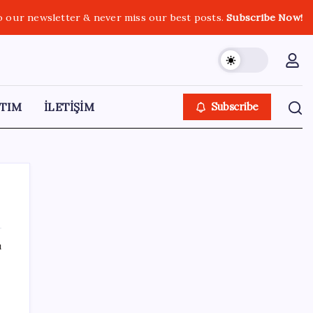
o our newsletter & never miss our best posts.
Subscribe Now!
TIM
İLETİŞİM
Subscribe
ı
SON YAZILAR
Tesla ve SpaceX kendi yapay zeka çiplerini
üretecek: Terafab geliyor