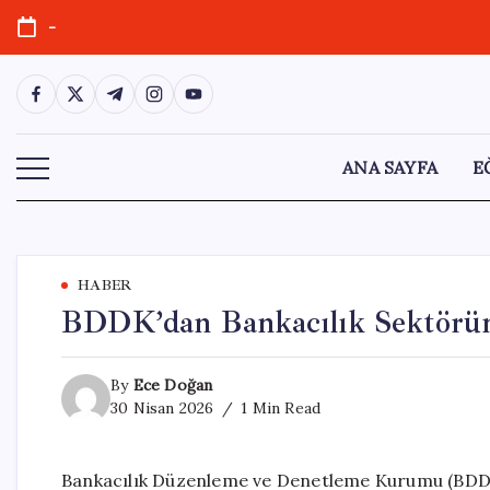
Skip
-
to
content
https://www.facebook.com/
https://twitter.com/
https://t.me/
https://www.instagram.com/
https://youtube.com/
ANA SAYFA
E
HABER
BDDK’dan Bankacılık Sektörün
By
Ece Doğan
30 Nisan 2026
1 Min Read
Bankacılık Düzenleme ve Denetleme Kurumu (BDDK