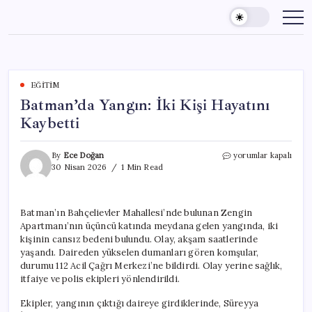
Skip
to
content
EĞITIM
Batman’da Yangın: İki Kişi Hayatını
Kaybetti
Batman’da
By
Ece Doğan
yorumlar kapalı
Yangın:
30 Nisan 2026
1 Min Read
İki
Kişi
Hayatını
Batman’ın Bahçelievler Mahallesi’nde bulunan Zengin
Kaybetti
Apartmanı’nın üçüncü katında meydana gelen yangında, iki
için
kişinin cansız bedeni bulundu. Olay, akşam saatlerinde
yaşandı. Daireden yükselen dumanları gören komşular,
durumu 112 Acil Çağrı Merkezi’ne bildirdi. Olay yerine sağlık,
itfaiye ve polis ekipleri yönlendirildi.
Ekipler, yangının çıktığı daireye girdiklerinde, Süreyya