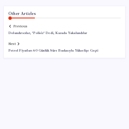
Other Articles
Previous
Dolandırıcılar, ‘Polisiz’ Dedi, Kazada Yakalandılar
Next
Petrol Fiyatları 60 Günlük Süre Baskısıyla Yükselişe Geçti
SON YAZILAR
Son Dakika… Ayrıntılar ortaya çıktı: İşte ‘çerçeve