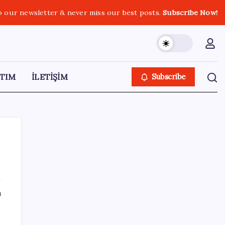
o our newsletter & never miss our best posts.
Subscribe Now!
TIM
İLETİŞİM
Subscribe
SON YAZILAR
ı
Sürekli maddi sorun yaşayan insanların
beyni daha çabuk yaşlanabiliyor: ‘Beyin de