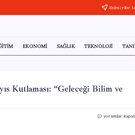
Subscribe t
ĞİTİM
EKONOMİ
SAĞLIK
TEKNOLOJİ
TANI
ıs Kutlaması: “Geleceği Bilim ve
Başkan
yorumlar kapal
Faruk
Demir’den
19