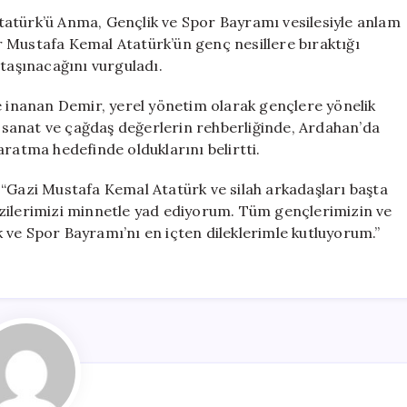
Mayıs
tatürk’ü Anma, Gençlik ve Spor Bayramı vesilesiyle anlam
Kutlaması:
 Mustafa Kemal Atatürk’ün genç nesillere bıraktığı
“Geleceği
 taşınacağını vurguladı.
Bilim
ve
e inanan Demir, yerel yönetim olarak gençlere yönelik
Sanatla
m, sanat ve çağdaş değerlerin rehberliğinde, Ardahan’da
Şekillendireceğ
aratma hedefinde olduklarını belirtti.
için
 “Gazi Mustafa Kemal Atatürk ve silah arkadaşları başta
zilerimizi minnetle yad ediyorum. Tüm gençlerimizin ve
 ve Spor Bayramı’nı en içten dileklerimle kutluyorum.”