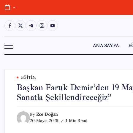
Skip
-
to
content
https://www.facebook.com/
https://twitter.com/
https://t.me/
https://www.instagram.com/
https://youtube.com/
ANA SAYFA
E
EĞITIM
Başkan Faruk Demir’den 19 May
Sanatla Şekillendireceğiz”
By
Ece Doğan
20 Mayıs 2026
1 Min Read