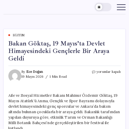
Skip
to
content
EĞITIM
Bakan Göktaş, 19 Mayıs’ta Devlet
Himayesindeki Gençlerle Bir Araya
Geldi
Bakan
By
Ece Doğan
yorumlar kapalı
Göktaş,
19 Mayıs 2026
1 Min Read
19
Mayıs’ta
Devlet
Aile ve Sosyal Hizmetler Bakanı Mahinur Özdemir Göktaş, 19
Himayesindeki
Mayıs Atatürk’ü Anma, Gençlik ve Spor Bayramı dolayısıyla
Gençlerle
Bir
devlet himayesindeki genç sporcular ve Ankara’da bakım
Araya
altında bulunan çocuklarla bir araya geldi. Bakanlık tarafından
Geldi
yapılan duyuruya göre, etkinlik Tarım ve Orman Bakanlığı
için
Milli Botanik Bahçesi’nde gerçekleştirilen bir festival ile
kutlandı.