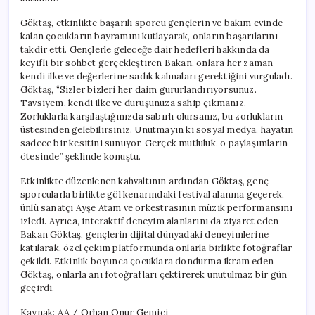
Göktaş, etkinlikte başarılı sporcu gençlerin ve bakım evinde
kalan çocukların bayramını kutlayarak, onların başarılarını
takdir etti. Gençlerle geleceğe dair hedefleri hakkında da
keyifli bir sohbet gerçekleştiren Bakan, onlara her zaman
kendi ilke ve değerlerine sadık kalmaları gerektiğini vurguladı.
Göktaş, “Sizler bizleri her daim gururlandırıyorsunuz.
Tavsiyem, kendi ilke ve duruşunuza sahip çıkmanız.
Zorluklarla karşılaştığınızda sabırlı olursanız, bu zorlukların
üstesinden gelebilirsiniz. Unutmayın ki sosyal medya, hayatın
sadece bir kesitini sunuyor. Gerçek mutluluk, o paylaşımların
ötesinde” şeklinde konuştu.
Etkinlikte düzenlenen kahvaltının ardından Göktaş, genç
sporcularla birlikte göl kenarındaki festival alanına geçerek,
ünlü sanatçı Ayşe Atam ve orkestrasının müzik performansını
izledi. Ayrıca, interaktif deneyim alanlarını da ziyaret eden
Bakan Göktaş, gençlerin dijital dünyadaki deneyimlerine
katılarak, özel çekim platformunda onlarla birlikte fotoğraflar
çekildi. Etkinlik boyunca çocuklara dondurma ikram eden
Göktaş, onlarla anı fotoğrafları çektirerek unutulmaz bir gün
geçirdi.
Kaynak: AA / Orhan Onur Gemici