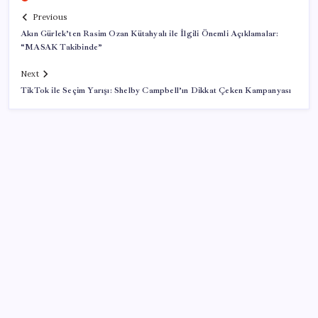
Previous
Akın Gürlek’ten Rasim Ozan Kütahyalı ile İlgili Önemli Açıklamalar:
“MASAK Takibinde”
Next
TikTok ile Seçim Yarışı: Shelby Campbell’ın Dikkat Çeken Kampanyası
SON YAZILAR
Yapay zeka kilitli bilgisayarı çözdü: BIOS koruması
nasıl baypas edildi?
Çin’de Yaz Hasat Sezonu Devam Ediyor