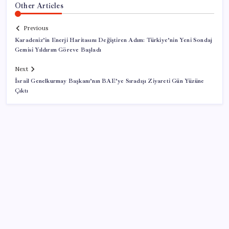
Other Articles
Previous
Karadeniz’in Enerji Haritasını Değiştiren Adım: Türkiye’nin Yeni Sondaj
Gemisi Yıldırım Göreve Başladı
Next
İsrail Genelkurmay Başkanı’nın BAE’ye Sıradışı Ziyareti Gün Yüzüne
Çıktı
SON YAZILAR
PlayStation kutularının üzerinde artık bu uyarı