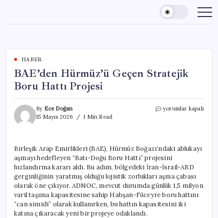
Skip
to
content
HABER
BAE’den Hürmüz’ü Geçen Stratejik
Boru Hattı Projesi
BAE’den
By
Ece Doğan
yorumlar kapalı
Hürmüz’ü
15 Mayıs 2026
1 Min Read
Geçen
Stratejik
Boru
Birleşik Arap Emirlikleri (BAE), Hürmüz Boğazı’ndaki ablukayı
Hattı
aşmayı hedefleyen “Batı-Doğu Boru Hattı” projesini
Projesi
için
hızlandırma kararı aldı. Bu adım, bölgedeki İran-İsrail-ABD
gerginliğinin yaratmış olduğu lojistik zorlukları aşma çabası
olarak öne çıkıyor. ADNOC, mevcut durumda günlük 1,5 milyon
varil taşıma kapasitesine sahip Habşan-Füceyre boru hattını
“can simidi” olarak kullanırken, bu hattın kapasitesini iki
katına çıkaracak yeni bir projeye odaklandı.