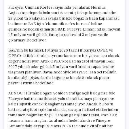
Füceyre, Umman Körfezi kıyısında yer alarak Hürmüz
Boğazı’nın dışında bulunan tek stratejik kapı konumundadır.
28 Şubat’ta başlayan savaşla birlikte boğazın fiilen kapanması,
bu limanın BAE için “ekonomik nefes borusu” haline
gelmesine neden olmuştur. BAE, Füceyre Limanı’ndaki mevcut
1,5 milyon varil günlük ihraç kapasitesini 3 milyon varile
çıkarmayı hedefliyor.
BAE’nin bu hamlesi, 1 Mayıs 2026 tarihi itibarıyla OPEC ve
OPEC+ ittifaklarından ayrılma kararının bir yansıması olarak
değerlendiriliyor. Artık OPEC kotalarına tabi olmayan BAE,
2027 yılına kadar günlük 5 milyon varil üretim kapasitesine
ulaşmayı planlıyor. Savaş nedeniyle Rusya ve İran petrolünün
kısıtlandığı piyasalarda, bağımsız bir aktör olarak pazar
payını artırma hedefinde.
ADNOC, Hürmüz Boğazı yeniden trafiğe açık hale gelse bile
Füceyre hattını ana ihracat yolu olarak tutmayı planlıyor ve
kalıcı lojistik esneklik sağlamayı amaçlıyor. Ancak, bu boru
hattı stratejik bir çözüm olsa da, savaşın fiziksel etkilerinden
tamamen bağımsız değil. Habşan gaz işleme tesisi, İran’a ait
insansız hava araçları tarafından hedef alındı ve Füceyre
Limanı’ndaki altyapı, 5 Mayıs 2026 tarihinde Vitol’e ait bir