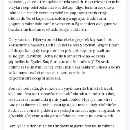
videolar, şok edici bir şekilde hızla yayıldı. Bazı izleyicilerin bu
olayları cep telefonlarıyla kaydettiği, diğerlerinin ise olaya
müdahale etmek yerine tezahürat yapmayı tercih ettiği
bildirildi. Yerel kaynaklar, saldırıya uğrayan kadınların
çoğunun yakındaki bir üniversitenin öğrencileri olduğunu ve
bazılarının hastaneye kaldırıldığını aktardı.
Olay sonrası Nijerya polisi harekete geçerek kapsamlı bir
soruşturma başlattı. Delta Eyaleti Polis Sözcüsü Bright Edafe,
saldırıya karıştığı tespit edilen pek çok kişinin gözaltına
alındığını duyurdu. Delta Polis Komiseri Aina Adesola,
şüphelilerin Eyalet Suç Soruşturma Birimi’ne (CID) sevk
edilmesi talimatını verdi. Yetkililer, yaşananların cinsel saldırı
ve kamuya rezil etme suçları çerçevesinde
değerlendirileceğini açıkladı.
Sosyal medyada, görüntülerin yayılmasıyla birlikte birçok
kullanıcı festivali “tecavüz festivali” olarak adlandırdı. Olay,
uluslararası alanda da geniş yankı buldu. Nijerya’nın First
Lady’si Oluremi Tinubu, yaptığı açıklamada, hiçbir kültürün
kadınlara yönelik şiddeti meşrulaştıramayacağını vurguladı ve
güvenlik güçlerinin olaylara müdahale etmesini destekledi.
Bazı yerel liderler ise bu tür davranışların festivalin ruhuna