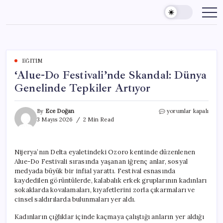
Skip
to
content
EĞITIM
‘Alue-Do Festivali’nde Skandal: Dünya
Genelinde Tepkiler Artıyor
‘Alue-
By
Ece Doğan
yorumlar kapalı
Do
3 Mayıs 2026
2 Min Read
Festivali’nde
Skandal:
Dünya
Nijerya’nın Delta eyaletindeki Ozoro kentinde düzenlenen
Genelinde
Alue-Do Festivali sırasında yaşanan iğrenç anlar, sosyal
Tepkiler
Artıyor
medyada büyük bir infial yarattı. Festival esnasında
için
kaydedilen görüntülerde, kalabalık erkek gruplarının kadınları
sokaklarda kovalamaları, kıyafetlerini zorla çıkarmaları ve
cinsel saldırılarda bulunmaları yer aldı.
Kadınların çığlıklar içinde kaçmaya çalıştığı anların yer aldığı