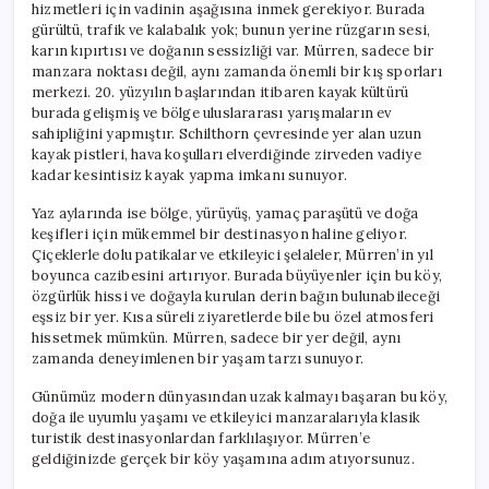
hizmetleri için vadinin aşağısına inmek gerekiyor. Burada
gürültü, trafik ve kalabalık yok; bunun yerine rüzgarın sesi,
karın kıpırtısı ve doğanın sessizliği var. Mürren, sadece bir
manzara noktası değil, aynı zamanda önemli bir kış sporları
merkezi. 20. yüzyılın başlarından itibaren kayak kültürü
burada gelişmiş ve bölge uluslararası yarışmaların ev
sahipliğini yapmıştır. Schilthorn çevresinde yer alan uzun
kayak pistleri, hava koşulları elverdiğinde zirveden vadiye
kadar kesintisiz kayak yapma imkanı sunuyor.
Yaz aylarında ise bölge, yürüyüş, yamaç paraşütü ve doğa
keşifleri için mükemmel bir destinasyon haline geliyor.
Çiçeklerle dolu patikalar ve etkileyici şelaleler, Mürren’in yıl
boyunca cazibesini artırıyor. Burada büyüyenler için bu köy,
özgürlük hissi ve doğayla kurulan derin bağın bulunabileceği
eşsiz bir yer. Kısa süreli ziyaretlerde bile bu özel atmosferi
hissetmek mümkün. Mürren, sadece bir yer değil, aynı
zamanda deneyimlenen bir yaşam tarzı sunuyor.
Günümüz modern dünyasından uzak kalmayı başaran bu köy,
doğa ile uyumlu yaşamı ve etkileyici manzaralarıyla klasik
turistik destinasyonlardan farklılaşıyor. Mürren’e
geldiğinizde gerçek bir köy yaşamına adım atıyorsunuz.