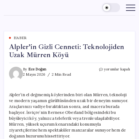
Skip
to
content
HABER
Alpler’in Gizli Cenneti: Teknolojiden
Uzak Mürren Köyü
Alpler’in
By
Ece Doğan
yorumlar kapalı
Gizli
2 Mayıs 2026
2 Min Read
Cenneti:
Teknolojiden
Uzak
Alpler’in el değmemiş köylerinden biri olan Mürren, teknoloji
Mürren
ve modern yaşamın gürültüsünden uzak bir deneyim sunuyor.
Köyü
için
Araçlarınızı vadiye bıraktıktan sonra, asıl macera burada
başlıyor. İsviçre’nin Bernese Oberland bölgesindeki bu
büyüleyici köy, yalnızca teleferik veya trenle ulaşılabiliyor.
Mürren, yüksek uçurum kenarındaki konumuyla
ziyaretçilerine hem spektaküler manzaralar sunuyor hem de
doğanın huzurunu hissettiriyor.