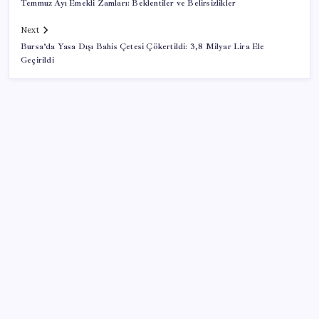
Temmuz Ayı Emekli Zamları: Beklentiler ve Belirsizlikler
Next
Bursa’da Yasa Dışı Bahis Çetesi Çökertildi: 3,8 Milyar Lira Ele
Geçirildi
SON YAZILAR
Sürekli maddi sorun yaşayan insanların beyni daha
çabuk yaşlanabiliyor: ‘Beyin de yoruluyor’
PlayStation kutularının üzerinde artık bu uyarı
olacak