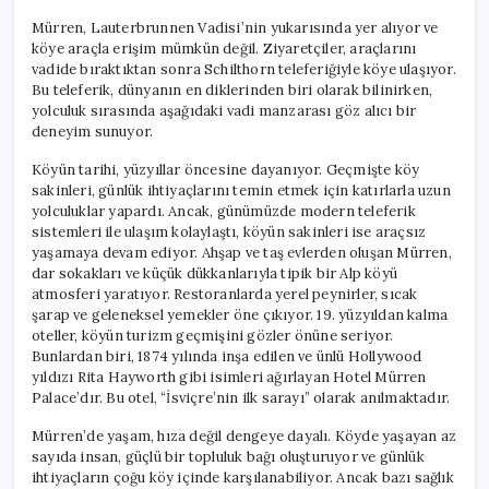
Mürren, Lauterbrunnen Vadisi’nin yukarısında yer alıyor ve
köye araçla erişim mümkün değil. Ziyaretçiler, araçlarını
vadide bıraktıktan sonra Schilthorn teleferiğiyle köye ulaşıyor.
Bu teleferik, dünyanın en diklerinden biri olarak bilinirken,
yolculuk sırasında aşağıdaki vadi manzarası göz alıcı bir
deneyim sunuyor.
Köyün tarihi, yüzyıllar öncesine dayanıyor. Geçmişte köy
sakinleri, günlük ihtiyaçlarını temin etmek için katırlarla uzun
yolculuklar yapardı. Ancak, günümüzde modern teleferik
sistemleri ile ulaşım kolaylaştı, köyün sakinleri ise araçsız
yaşamaya devam ediyor. Ahşap ve taş evlerden oluşan Mürren,
dar sokakları ve küçük dükkanlarıyla tipik bir Alp köyü
atmosferi yaratıyor. Restoranlarda yerel peynirler, sıcak
şarap ve geleneksel yemekler öne çıkıyor. 19. yüzyıldan kalma
oteller, köyün turizm geçmişini gözler önüne seriyor.
Bunlardan biri, 1874 yılında inşa edilen ve ünlü Hollywood
yıldızı Rita Hayworth gibi isimleri ağırlayan Hotel Mürren
Palace’dır. Bu otel, “İsviçre’nin ilk sarayı” olarak anılmaktadır.
Mürren’de yaşam, hıza değil dengeye dayalı. Köyde yaşayan az
sayıda insan, güçlü bir topluluk bağı oluşturuyor ve günlük
ihtiyaçların çoğu köy içinde karşılanabiliyor. Ancak bazı sağlık