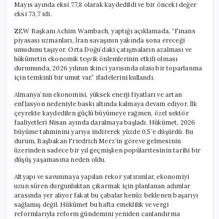
Mayıs ayında eksi 77,8 olarak kaydedildi ve bir önceki değer
eksi 73,7 idi.
ZEW Başkanı Achim Wambach, yaptığı açıklamada, “Finans
piyasası uzmanları, İran savaşının yakında sona ereceği
umudunu taşıyor. Orta Doğu’daki çatışmaların azalması ve
hükümetin ekonomik teşvik önlemlerinin etkili olması
durumunda, 2026 yılının ikinci yarısında olası bir toparlanma
için temkinli bir umut var.” ifadelerini kullandı.
Almanya’nın ekonomisi, yüksek enerji fiyatları ve artan
enflasyon nedeniyle baskı altında kalmaya devam ediyor. İlk
çeyrekte kaydedilen güçlü büyümeye rağmen, özel sektör
faaliyetleri Nisan ayında daralmaya başladı. Hükümet, 2026
büyüme tahminini yarıya indirerek yüzde 0,5’e düşürdü. Bu
durum, Başbakan Friedrich Merz’in göreve gelmesinin
üzerinden sadece bir yıl geçmişken popülaritesinin tarihi bir
düşüş yaşamasına neden oldu.
Altyapı ve savunmaya yapılan rekor yatırımlar, ekonomiyi
uzun süren durgunluktan çıkarmak için planlanan adımlar
arasında yer alıyor fakat bu çabalar henüz beklenen başarıyı
sağlamış değil. Hükümet bu hafta emeklilik ve vergi
reformlarıyla reform gündemini yeniden canlandırma