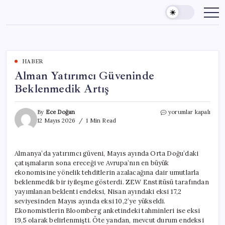
Skip
to
content
HABER
Alman Yatırımcı Güveninde
Beklenmedik Artış
Alman
By
Ece Doğan
yorumlar kapalı
Yatırımcı
12 Mayıs 2026
1 Min Read
Güveninde
Beklenmedik
Artış
Almanya’da yatırımcı güveni, Mayıs ayında Orta Doğu’daki
için
çatışmaların sona ereceği ve Avrupa’nın en büyük
ekonomisine yönelik tehditlerin azalacağına dair umutlarla
beklenmedik bir iyileşme gösterdi. ZEW Enstitüsü tarafından
yayımlanan beklenti endeksi, Nisan ayındaki eksi 17,2
seviyesinden Mayıs ayında eksi 10,2’ye yükseldi.
Ekonomistlerin Bloomberg anketindeki tahminleri ise eksi
19,5 olarak belirlenmişti. Öte yandan, mevcut durum endeksi