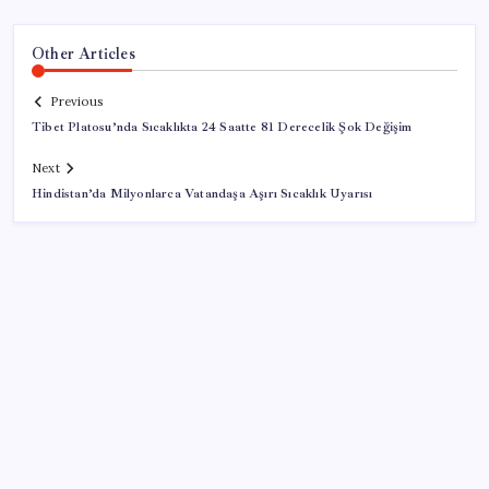
Other Articles
Previous
Tibet Platosu’nda Sıcaklıkta 24 Saatte 81 Derecelik Şok Değişim
Next
Hindistan’da Milyonlarca Vatandaşa Aşırı Sıcaklık Uyarısı
SON YAZILAR
Sürekli maddi sorun yaşayan insanların beyni daha