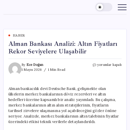
Skip
to
content
HABER
Alman Bankası Analizi: Altın Fiyatları
Rekor Seviyelere Ulaşabilir
Alman
By
Ece Doğan
yorumlar kapalı
Bankası
1 Mayıs 2026
1 Min Read
Analizi:
Altın
Fiyatları
Alman bankacılık devi Deutsche Bank, gelişmekte olan
Rekor
ülkelerin merkez bankalarının döviz rezervleri ve altın
Seviyelere
Ulaşabilir
hedefleri üzerine kapsamlı bir analiz yayımladı. Bu çalışma,
için
merkez bankalarının altın alım stratejilerinin, fiyatların
tarihsel zirvelere ulaşmasına yol açabileceğini gözler önüne
seriyor. Analizde, merkez bankalarının altın talebinin fiyatlar
üzerindeki etkisi teknik verilerle detaylandırıldı.