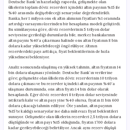
Deutsche Bank’ın hazırladığı raporda, gelişmekte olan
ülkelerin toplam döviz rezervleri içindeki altın payının %15 ile
%40 arasında değişebileceği senaryolar değerlendirildi.
Banka, her 1 milyon ons ek altın alımının fiyatları %1 oranında
artırdığı varsayımı üzerinden bir hesaplama modeli geliştirdi.
Bu simülasyona göre, döviz rezervlerinin 5 trilyon dolar
seviyesine gerilediği durumlarda bile, merkez bankalarının
altın payını %40’a çıkarması halinde ons altın fiyatının 8 bin
dolara kadar yükselebileceği öngörülüyor. Altının
rezervlerdeki payı arttıkça, fiyat beklentilerinin de hızla
yükselmesi bekleniyor.
Analiz sonucunda ulaşılmış en yüksek tahmin, altın fiyatının 14
bin dolara ulaşması yönünde. Deutsche Bank’ın verilerine
göre; gelişmekte olan ülkelerin döviz rezervlerinin 10 trilyon
dolara çıkması ve bu rezervler içindeki altın payının %40’a
ulaşması durumunda, ons altın fiyatı 14 bin dolar olarak
hesaplandı. Eğer döviz rezervleri 8 trilyon dolar seviyesinde
istikrarlı kalır ve altın payı yine %40 olursa, fiyatın 11 bin 600
dolara çıkacağı tahmin ediliyor. Öte yandan, altın payının
%15’te kaldığı senaryolar ise daha mütevazı fiyat beklentileri
sunuyor. Gelişmekte olan ülkelerin rezervleri 2,5 trilyon dolara
düştüğünde ve altın payı %15 olduğunda, fiyatın 1700 dolara
kadar gerileyebileceği belirtiliyor. Ancak aynı rezerv düşüşü