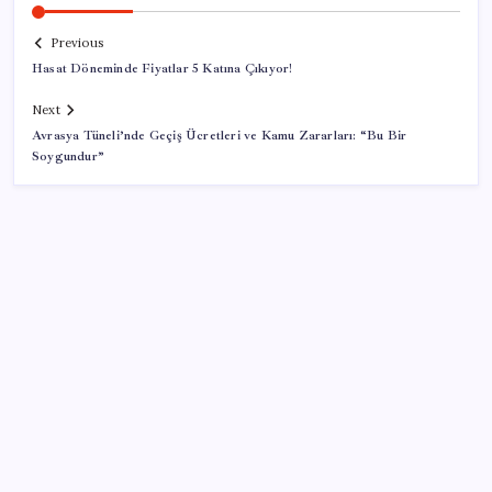
Previous
Hasat Döneminde Fiyatlar 5 Katına Çıkıyor!
Next
Avrasya Tüneli’nde Geçiş Ücretleri ve Kamu Zararları: “Bu Bir
Soygundur”
SON YAZILAR
Sürekli maddi sorun yaşayan insanların beyni daha
çabuk yaşlanabiliyor: ‘Beyin de yoruluyor’