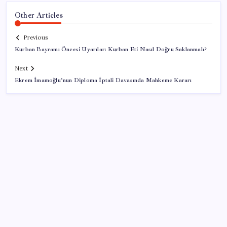
Other Articles
Previous
Kurban Bayramı Öncesi Uyarılar: Kurban Eti Nasıl Doğru Saklanmalı?
Next
Ekrem İmamoğlu’nun Diploma İptali Davasında Mahkeme Kararı
SON YAZILAR
Xiaomi’den Yeni Kablosuz Dikey Süpürge: Hem
Süpürüyor Hem Siliyor