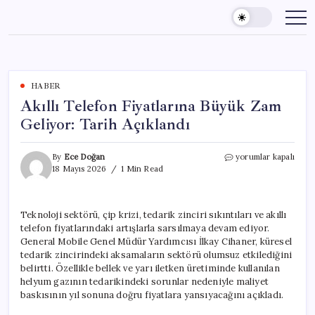
Skip
to
content
HABER
Akıllı Telefon Fiyatlarına Büyük Zam
Geliyor: Tarih Açıklandı
Akıllı
By
Ece Doğan
yorumlar kapalı
Telefon
18 Mayıs 2026
1 Min Read
Fiyatlarına
Büyük
Zam
Teknoloji sektörü, çip krizi, tedarik zinciri sıkıntıları ve akıllı
Geliyor:
telefon fiyatlarındaki artışlarla sarsılmaya devam ediyor.
Tarih
Açıklandı
General Mobile Genel Müdür Yardımcısı İlkay Cihaner, küresel
için
tedarik zincirindeki aksamaların sektörü olumsuz etkilediğini
belirtti. Özellikle bellek ve yarı iletken üretiminde kullanılan
helyum gazının tedarikindeki sorunlar nedeniyle maliyet
baskısının yıl sonuna doğru fiyatlara yansıyacağını açıkladı.