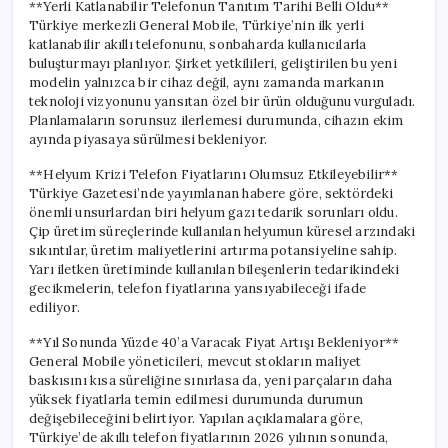
**Yerli Katlanabilir Telefonun Tanıtım Tarihi Belli Oldu**
Türkiye merkezli General Mobile, Türkiye’nin ilk yerli
katlanabilir akıllı telefonunu, sonbaharda kullanıcılarla
buluşturmayı planlıyor. Şirket yetkilileri, geliştirilen bu yeni
modelin yalnızca bir cihaz değil, aynı zamanda markanın
teknoloji vizyonunu yansıtan özel bir ürün olduğunu vurguladı.
Planlamaların sorunsuz ilerlemesi durumunda, cihazın ekim
ayında piyasaya sürülmesi bekleniyor.
**Helyum Krizi Telefon Fiyatlarını Olumsuz Etkileyebilir**
Türkiye Gazetesi’nde yayımlanan habere göre, sektördeki
önemli unsurlardan biri helyum gazı tedarik sorunları oldu.
Çip üretim süreçlerinde kullanılan helyumun küresel arzındaki
sıkıntılar, üretim maliyetlerini artırma potansiyeline sahip.
Yarı iletken üretiminde kullanılan bileşenlerin tedarikindeki
gecikmelerin, telefon fiyatlarına yansıyabileceği ifade
ediliyor.
**Yıl Sonunda Yüzde 40’a Varacak Fiyat Artışı Bekleniyor**
General Mobile yöneticileri, mevcut stokların maliyet
baskısını kısa süreliğine sınırlasa da, yeni parçaların daha
yüksek fiyatlarla temin edilmesi durumunda durumun
değişebileceğini belirtiyor. Yapılan açıklamalara göre,
Türkiye’de akıllı telefon fiyatlarının 2026 yılının sonunda,