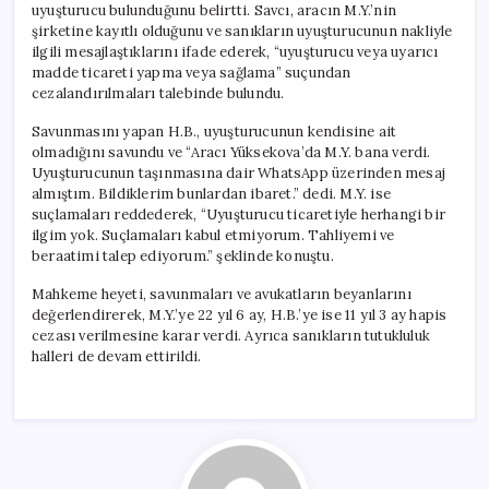
uyuşturucu bulunduğunu belirtti. Savcı, aracın M.Y.’nin
şirketine kayıtlı olduğunu ve sanıkların uyuşturucunun nakliyle
ilgili mesajlaştıklarını ifade ederek, “uyuşturucu veya uyarıcı
madde ticareti yapma veya sağlama” suçundan
cezalandırılmaları talebinde bulundu.
Savunmasını yapan H.B., uyuşturucunun kendisine ait
olmadığını savundu ve “Aracı Yüksekova’da M.Y. bana verdi.
Uyuşturucunun taşınmasına dair WhatsApp üzerinden mesaj
almıştım. Bildiklerim bunlardan ibaret.” dedi. M.Y. ise
suçlamaları reddederek, “Uyuşturucu ticaretiyle herhangi bir
ilgim yok. Suçlamaları kabul etmiyorum. Tahliyemi ve
beraatimi talep ediyorum.” şeklinde konuştu.
Mahkeme heyeti, savunmaları ve avukatların beyanlarını
değerlendirerek, M.Y.’ye 22 yıl 6 ay, H.B.’ye ise 11 yıl 3 ay hapis
cezası verilmesine karar verdi. Ayrıca sanıkların tutukluluk
halleri de devam ettirildi.