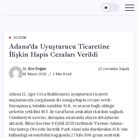
Skip
to
content
EĞITIM
Adana’da Uyuşturucu Ticaretine
İlişkin Hapis Cezaları Verildi
Adana’da
By
Ece Doğan
yorumlar kapalı
Uyuşturucu
18 Mayıs 2026
1 Min Read
Ticaretine
İlişkin
Hapis
Adana 12. Ağır Ceza Mahkemesi, uyuşturucu ticareti
Cezaları
suçlamasıyla yargılanan iki sanığa hapis cezası verdi.
Verildi
için
Duruşmaya, tutuklu sanıklar H.B. ve aracın bağlı olduğu
şirketin yetkilisi M.Y. ile tarafların avukatları katılım sağladı.
Cumhuriyet savcısı, duruşma sırasında olayın detaylarını
aktardı. İhbar üzerine 8 Eylül 2025 tarihinde Tarsus-Adana-
Gaziantep Otoyolu İncirlik Park Alanı’nda durdurulan H.B.’nin
kullandığı otomobilin bagajında 27 kilo 500 gram sentetik