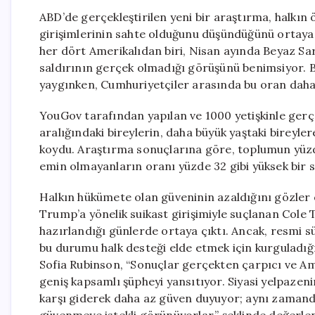
ABD’de gerçekleştirilen yeni bir araştırma, halkın
girişimlerinin sahte olduğunu düşündüğünü ortay
her dört Amerikalıdan biri, Nisan ayında Beyaz S
saldırının gerçek olmadığı görüşünü benimsiyor. 
yaygınken, Cumhuriyetçiler arasında bu oran daha 
YouGov tarafından yapılan ve 1000 yetişkinle gerçe
aralığındaki bireylerin, daha büyük yaştaki bireyl
koydu. Araştırma sonuçlarına göre, toplumun yüzde
emin olmayanların oranı yüzde 32 gibi yüksek bir 
Halkın hükümete olan güveninin azaldığını gözler
Trump’a yönelik suikast girişimiyle suçlanan Col
hazırlandığı günlerde ortaya çıktı. Ancak, resmi
bu durumu halk desteği elde etmek için kurguladığı
Sofia Rubinson, “Sonuçlar gerçekten çarpıcı ve A
geniş kapsamlı şüpheyi yansıtıyor. Siyasi yelpaze
karşı giderek daha az güven duyuyor; aynı zamand