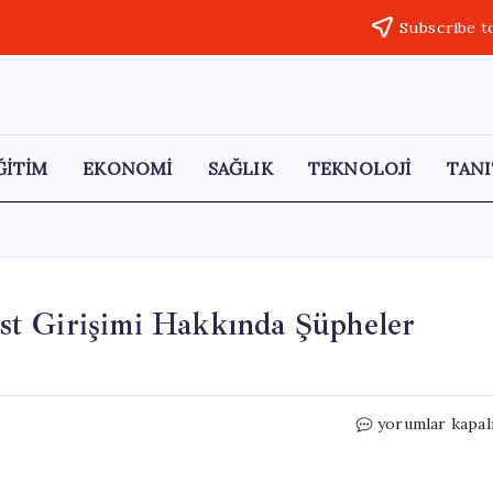
Subscribe t
ĞİTİM
EKONOMİ
SAĞLIK
TEKNOLOJİ
TANI
t Girişimi Hakkında Şüpheler
ABD’de
yorumlar kapal
Trump’a
Yönelik
Suikast