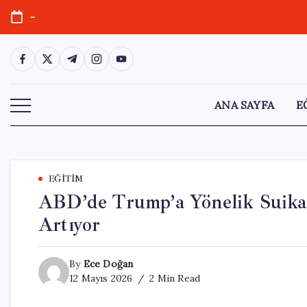
Skip
-
to
content
https://www.facebook.com/
https://twitter.com/
https://t.me/
https://www.instagram.com/
https://youtube.com/
ANA SAYFA
E
EĞITIM
ABD’de Trump’a Yönelik Suikas
Artıyor
By
Ece Doğan
12 Mayıs 2026
2 Min Read