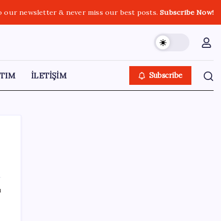
o our newsletter & never miss our best posts.
Subscribe Now!
TIM
İLETİŞİM
Subscribe
SON YAZILAR
ı
Son Dakika… Ayrıntılar ortaya çıktı: İşte
‘çerçeve yasa’ kanun teklifi