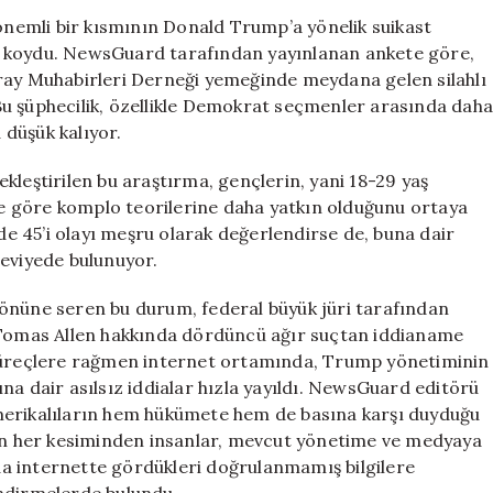
Girişimi
 önemli bir kısmının Donald Trump’a yönelik suikast
Hakkında
a koydu. NewsGuard tarafından yayınlanan ankete göre,
Şüpheler
aray Muhabirleri Derneği yemeğinde meydana gelen silahlı
Artıyor
Bu şüphecilik, özellikle Demokrat seçmenler arasında dah
için
düşük kalıyor.
kleştirilen bu araştırma, gençlerin, yani 18-29 yaş
ere göre komplo teorilerine daha yatkın olduğunu ortaya
 45’i olayı meşru olarak değerlendirse de, buna dair
seviyede bulunuyor.
 önüne seren bu durum, federal büyük jüri tarafından
e Tomas Allen hakkında dördüncü ağır suçtan iddianame
 süreçlere rağmen internet ortamında, Trump yönetiminin
na dair asılsız iddialar hızla yayıldı. NewsGuard editörü
merikalıların hem hükümete hem de basına karşı duyduğu
nin her kesiminden insanlar, mevcut yönetime ve medyaya
a internette gördükleri doğrulanmamış bilgilere