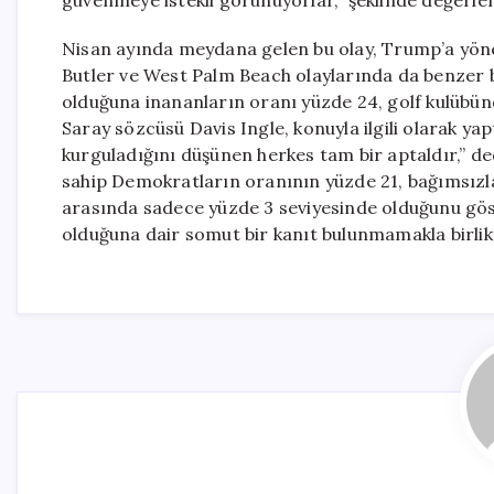
güvenmeye istekli görünüyorlar,” şeklinde değerl
Nisan ayında meydana gelen bu olay, Trump’a yöneli
Butler ve West Palm Beach olaylarında da benzer bi
olduğuna inananların oranı yüzde 24, golf kulübünd
Saray sözcüsü Davis Ingle, konuyla ilgili olarak ya
kurguladığını düşünen herkes tam bir aptaldır,” de
sahip Demokratların oranının yüzde 21, bağımsızl
arasında sadece yüzde 3 seviyesinde olduğunu göste
olduğuna dair somut bir kanıt bulunmamakla birlikte