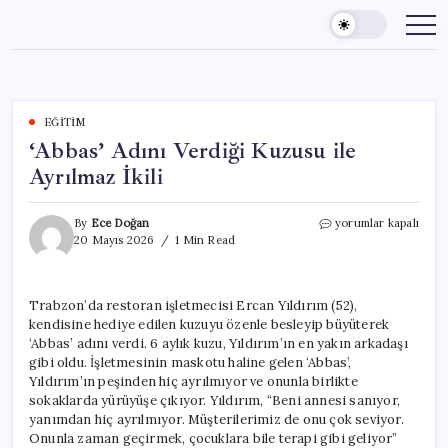
Skip
to
content
EĞITIM
‘Abbas’ Adını Verdiği Kuzusu ile
Ayrılmaz İkili
‘Abbas’
By
Ece Doğan
yorumlar kapalı
Adını
20 Mayıs 2026
1 Min Read
Verdiği
Kuzusu
ile
Trabzon’da restoran işletmecisi Ercan Yıldırım (52),
Ayrılmaz
kendisine hediye edilen kuzuyu özenle besleyip büyüterek
İkili
için
‘Abbas’ adını verdi. 6 aylık kuzu, Yıldırım’ın en yakın arkadaşı
gibi oldu. İşletmesinin maskotu haline gelen ‘Abbas’,
Yıldırım’ın peşinden hiç ayrılmıyor ve onunla birlikte
sokaklarda yürüyüşe çıkıyor. Yıldırım, “Beni annesi sanıyor,
yanımdan hiç ayrılmıyor. Müşterilerimiz de onu çok seviyor.
Onunla zaman geçirmek, çocuklara bile terapi gibi geliyor”