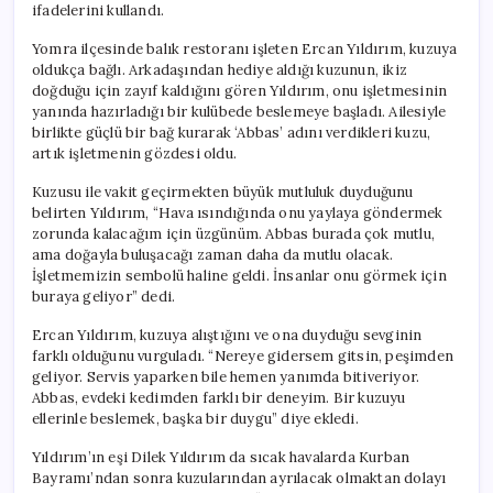
ifadelerini kullandı.
Yomra ilçesinde balık restoranı işleten Ercan Yıldırım, kuzuya
oldukça bağlı. Arkadaşından hediye aldığı kuzunun, ikiz
doğduğu için zayıf kaldığını gören Yıldırım, onu işletmesinin
yanında hazırladığı bir kulübede beslemeye başladı. Ailesiyle
birlikte güçlü bir bağ kurarak ‘Abbas’ adını verdikleri kuzu,
artık işletmenin gözdesi oldu.
Kuzusu ile vakit geçirmekten büyük mutluluk duyduğunu
belirten Yıldırım, “Hava ısındığında onu yaylaya göndermek
zorunda kalacağım için üzgünüm. Abbas burada çok mutlu,
ama doğayla buluşacağı zaman daha da mutlu olacak.
İşletmemizin sembolü haline geldi. İnsanlar onu görmek için
buraya geliyor” dedi.
Ercan Yıldırım, kuzuya alıştığını ve ona duyduğu sevginin
farklı olduğunu vurguladı. “Nereye gidersem gitsin, peşimden
geliyor. Servis yaparken bile hemen yanımda bitiveriyor.
Abbas, evdeki kedimden farklı bir deneyim. Bir kuzuyu
ellerinle beslemek, başka bir duygu” diye ekledi.
Yıldırım’ın eşi Dilek Yıldırım da sıcak havalarda Kurban
Bayramı’ndan sonra kuzularından ayrılacak olmaktan dolayı