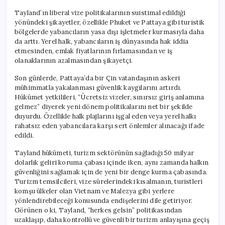
Tayland’ın liberal vize politikalarının suistimal edildiği
yönündeki şikayetler, özellikle Phuket ve Pattaya gibi turistik
bölgelerde yabancıların yasa dışı işletmeler kurmasıyla daha
da arttı. Yerel halk, yabancıların iş dünyasında hak iddia
etmesinden, emlak fiyatlarının fırlamasından ve iş
olanaklarının azalmasından şikayetçi.
Son günlerde, Pattaya’da bir Çin vatandaşının askeri
mühimmatla yakalanması güvenlik kaygılarını artırdı.
Hükümet yetkilileri, “Ücretsiz vizeler, sınırsız giriş anlamına
gelmez” diyerek yeni dönem politikalarını net bir şekilde
duyurdu. Özellikle halk plajlarını işgal eden veya yerel halkı
rahatsız eden yabancılara karşı sert önlemler alınacağı ifade
edildi.
Tayland hükümeti, turizm sektörünün sağladığı 50 milyar
dolarlık geliri koruma çabası içinde iken, aynı zamanda halkın
güvenliğini sağlamak için de yeni bir denge kurma çabasında.
Turizm temsilcileri, vize sürelerindeki kısalmanın, turistleri
komşu ülkeler olan Vietnam ve Malezya gibi yerlere
yönlendirebileceği konusunda endişelerini dile getiriyor.
Görünen o ki, Tayland, “herkes gelsin” politikasından
uzaklaşıp, daha kontrollü ve güvenli bir turizm anlayışına geçiş