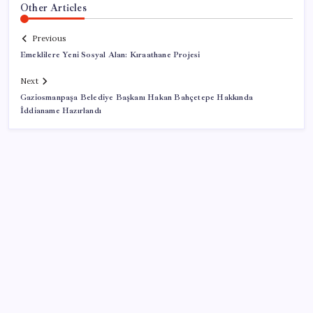
Other Articles
Previous
Emeklilere Yeni Sosyal Alan: Kıraathane Projesi
Next
Gaziosmanpaşa Belediye Başkanı Hakan Bahçetepe Hakkında
İddianame Hazırlandı
SON YAZILAR
Sürekli maddi sorun yaşayan insanların beyni daha
çabuk yaşlanabiliyor: ‘Beyin de yoruluyor’