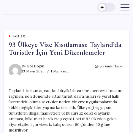
Skip
to
content
EĞITIM
93 Ülkeye Vize Kısıtlaması: Tayland’da
Turistler İçin Yeni Düzenlemeler
93
By
Ece Doğan
yorumlar kapalı
Ülkeye
13 Mayıs 2026
1 Min Read
Vize
Kısıtlaması:
Tayland’da
Tayland, turizm açısından büyük bir cazibe merkezi olmasına
Turistler
rağmen, son dönemde artan turist davranışları ve yerel halk
İçin
Yeni
üzerindeki olumsuz etkiler nedeniyle vize uygulamalarında
Düzenlemeler
köklü değişiklikler yapma kararı aldı. Ülkeye giriş yapan
için
turistlerin illegal faaliyetleri ve huzursuz edici olayların
artması, hükümeti harekete geçirdi. Artık 93 ülkeden gelen
ziyaretçiler için vizesiz kalış süresi 60 günden 30 güne
indiriliyor.