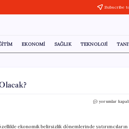
Subscribe t
ĞİTİM
EKONOMİ
SAĞLIK
TEKNOLOJİ
TANI
 Olacak?
2027
yorumlar kapal
Yılında
Altın
Fiyatları
Ne
 özellikle ekonomik belirsizlik dönemlerinde yatırımcıların