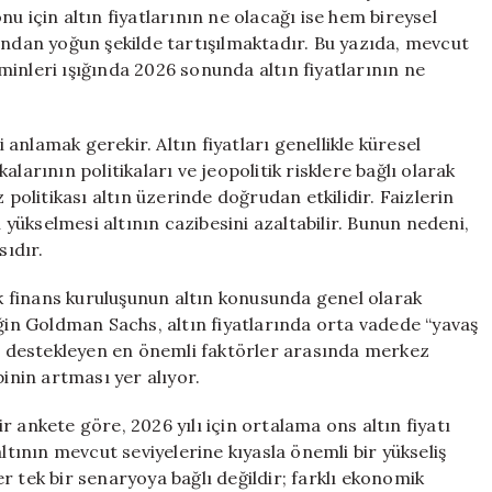
Olacak?
onu için altın fiyatlarının ne olacağı ise hem bireysel
için
ından yoğun şekilde tartışılmaktadır. Bu yazıda, mevcut
inleri ışığında 2026 sonunda altın fiyatlarının ne
i anlamak gerekir. Altın fiyatları genellikle küresel
larının politikaları ve jeopolitik risklere bağlı olarak
 politikası altın üzerinde doğrudan etkilidir. Faizlerin
n yükselmesi altının cazibesini azaltabilir. Bunun nedeni,
sıdır.
 finans kuruluşunun altın konusunda genel olarak
eğin Goldman Sachs, altın fiyatlarında orta vadede “yavaş
şi destekleyen en önemli faktörler arasında merkez
binin artması yer alıyor.
 ankete göre, 2026 yılı için ortalama ons altın fiyatı
ltının mevcut seviyelerine kıyasla önemli bir yükseliş
r tek bir senaryoya bağlı değildir; farklı ekonomik