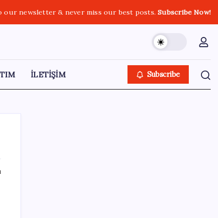
o our newsletter & never miss our best posts.
Subscribe Now!
TIM
İLETİŞİM
Subscribe
ı
SON YAZILAR
Ticaret Bakanlığı’ndan tapu ve gayrimenkul
kararı: Bu kritik adımı atlayan satış