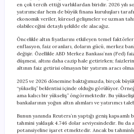
en çok tercih ettiği varlıklardan biridir. 2026 yılı s
yatırımcılar hem de büyük finans kuruluşları taraf
ekonomik veriler, küresel gelişmeler ve uzman tahm
olabileceğini detaylı şekilde ele alacağız.
Öncelikle altın fiyatlarını etkileyen temel faktörler
enflasyon, faiz oranları, doların gücü, merkez banka
değişir. Özellikle ABD Merkez Bankası’nın (Fed) faiz
düşmesi, altını daha cazip hale getirirken; faizleri
altının faiz getirisi olmayan bir yatırım aracı olma
2025 ve 2026 dönemine baktığımızda, birçok büyük
“yükseliş” beklentisi içinde olduğu görülüyor. Örn
ama kalıcı bir yükseliş” öngörmektedir. Bu yükseli
bankalarının yoğun altın alımları ve yatırımcı tale
Bunun yanında Reuters’ın yaptığı geniş kapsamlı bir
tahmini yaklaşık 4.746 dolar seviyesindedir. Bu da a
potansiyeline işaret etmektedir. Ancak bu tahminle