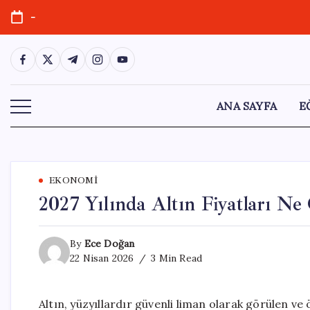
Skip
-
to
content
https://www.facebook.com/
https://twitter.com/
https://t.me/
https://www.instagram.com/
https://youtube.com/
ANA SAYFA
E
EKONOMI
2027 Yılında Altın Fiyatları Ne
By
Ece Doğan
22 Nisan 2026
3 Min Read
Altın, yüzyıllardır güvenli liman olarak görülen ve