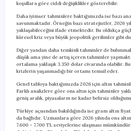
koşullara göre ciddi değişiklikler gösterebilir.
Daha iyimser tahminlere baktığımızda ise bazı anali
savunmaktadır. Örneğin bazı stratejistler, 2026 yı
yaklaşabileceğini ifade etmektedir. Bu oldukça güçl
küresel kriz veya büyük jeopolitik gerilimler gibi 
Diğer yandan daha temkinli tahminler de bulunmakt
düşük ama yine de artış içeren tahminler yapmakt
ortalama yaklaşık 3.350 dolar civarında olabilir. 
krizlerin yaşanmadığı bir ortamı temsil eder.
Genel tabloya baktığımızda 2026 için altın tahminl
Farklı analizlere göre ons altın için tahminler yak
geniş aralık, piyasaların ne kadar belirsiz olduğu
Türkiye açısından bakıldığında ise gram altın fiy
da bağlıdır. Uzmanlara göre 2026 yılında ons alt
7.600 – 7.700 TL seviyelerine ulaşması mümkündür.