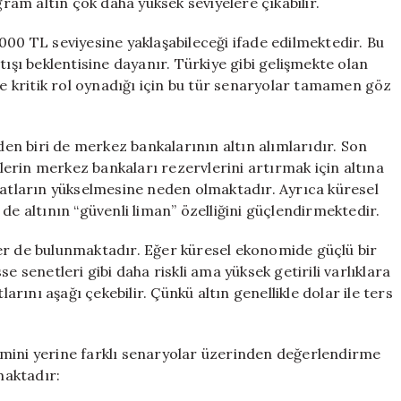
gram altın çok daha yüksek seviyelere çıkabilir.
000 TL seviyesine yaklaşabileceği ifade edilmektedir. Bu
tışı beklentisine dayanır. Türkiye gibi gelişmekte olan
de kritik rol oynadığı için bu tür senaryolar tamamen göz
rden biri de merkez bankalarının altın alımlarıdır. Son
elerin merkez bankaları rezervlerini artırmak için altına
yatların yükselmesine neden olmaktadır. Ayrıca küresel
er de altının “güvenli liman” özelliğini güçlendirmektedir.
skler de bulunmaktadır. Eğer küresel ekonomide güçlü bir
e senetleri gibi daha riskli ama yüksek getirili varlıklara
larını aşağı çekebilir. Çünkü altın genellikle dolar ile ters
tahmini yerine farklı senaryolar üzerinden değerlendirme
maktadır: