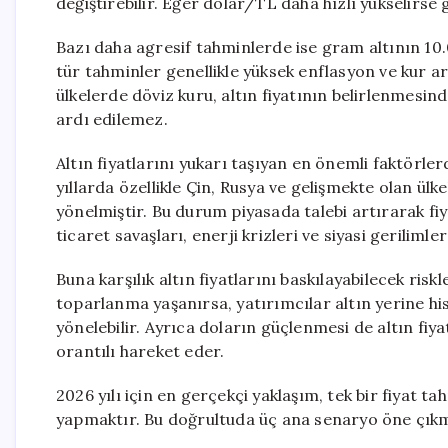
değiştirebilir. Eğer dolar/TL daha hızlı yükselirse 
Bazı daha agresif tahminlerde ise gram altının 10.
tür tahminler genellikle yüksek enflasyon ve kur ar
ülkelerde döviz kuru, altın fiyatının belirlenmesin
ardı edilemez.
Altın fiyatlarını yukarı taşıyan en önemli faktörle
yıllarda özellikle Çin, Rusya ve gelişmekte olan ülk
yönelmiştir. Bu durum piyasada talebi artırarak fi
ticaret savaşları, enerji krizleri ve siyasi geriliml
Buna karşılık altın fiyatlarını baskılayabilecek ri
toparlanma yaşanırsa, yatırımcılar altın yerine hiss
yönelebilir. Ayrıca doların güçlenmesi de altın fiyat
orantılı hareket eder.
2026 yılı için en gerçekçi yaklaşım, tek bir fiyat 
yapmaktır. Bu doğrultuda üç ana senaryo öne çık